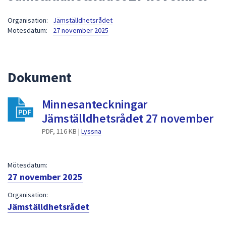
att
Organisation:
Jämställdhetsrådet
presenteras
Mötesdatum:
27 november 2025
under
fältet.
Använd
piltangenterna
Dokument
för
att
Minnesanteckningar
navigera
Jämställdhetsrådet 27 november
mellan
sökförslagen
PDF, 116 KB |
Lyssna
och
enter
Mötesdatum:
för
27 november 2025
att
välja
Organisation:
något
Jämställdhetsrådet
av