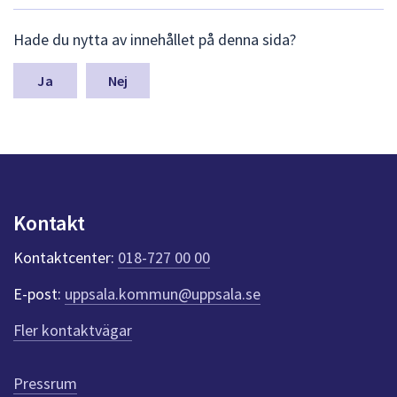
dem.
L
Hade du nytta av innehållet på denna sida?
ä
m
n
Nej
a
s
y
n
p
u
n
Kontakt
k
t
Kontaktcenter:
018-727 00 00
e
r
E-post:
uppsala.kommun@uppsala.se
f
ö
Fler kontaktvägar
r
d
e
Pressrum