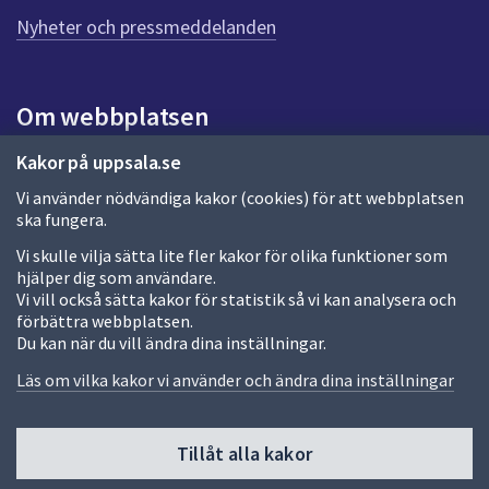
n
n
Nyheter och pressmeddelanden
a
s
i
Om webbplatsen
d
a
Om webbplatsen
Kakor på uppsala.se
Vi använder nödvändiga kakor (cookies) för att webbplatsen
Allmänna handlingar och diarium
ska fungera.
Behandling av personuppgifter
Vi skulle vilja sätta lite fler kakor för olika funktioner som
hjälper dig som användare.
Kakor
Vi vill också sätta kakor för statistik så vi kan analysera och
förbättra webbplatsen.
Språk (other languages)
Du kan när du vill ändra dina inställningar.
Tillgänglighetsredogörelse
Läs om vilka kakor vi använder och ändra dina inställningar
Tillåt alla kakor
Fler sätt att följa oss