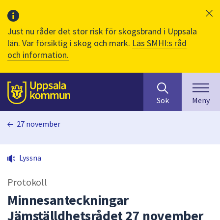
Just nu råder det stor risk för skogsbrand i Uppsala
län. Var försiktig i skog och mark.
Läs SMHI:s råd
och information.
Sök
huvudinnehåll
efter
Till sidans
Sök
Meny
innehåll
på
27 november
webbplatsen.
När
du
Lyssna
börjar
skriva
Protokoll
i
sökfältet
Minnesanteckningar
kommer
Jämställdhetsrådet 27 november
sökförslag