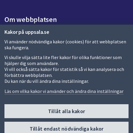
a
s
i
Om webbplatsen
d
a
Om webbplatsen
Kakor på uppsala.se
Vi använder nödvändiga kakor (cookies) för att webbplatsen
Allmänna handlingar och diarium
ska fungera.
Behandling av personuppgifter
Vi skulle vilja sätta lite fler kakor för olika funktioner som
hjälper dig som användare.
Kakor
Vi vill också sätta kakor för statistik så vi kan analysera och
förbättra webbplatsen.
Språk (other languages)
Du kan när du vill ändra dina inställningar.
Tillgänglighetsredogörelse
Läs om vilka kakor vi använder och ändra dina inställningar
Tillåt alla kakor
Fler sätt att följa oss
Till
Tillåt endast nödvändiga kakor
toppen