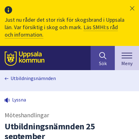
Just nu råder det stor risk för skogsbrand i Uppsala
län. Var försiktig i skog och mark.
Läs SMHI:s råd
och information.
Sök
huvudinnehåll
efter
Till sidans
Sök
Meny
innehåll
på
Utbildningsnämnden
webbplatsen.
När
du
Lyssna
börjar
skriva
Möteshandlingar
i
sökfältet
Utbildningsnämnden 25
kommer
september
sökförslag