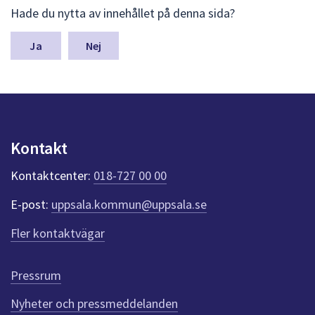
L
Hade du nytta av innehållet på denna sida?
ä
m
n
Nej
a
s
y
n
p
u
Kontakt
n
k
Kontaktcenter:
018-727 00 00
t
e
E-post:
uppsala.kommun@uppsala.se
r
f
Fler kontaktvägar
ö
r
d
Pressrum
e
n
Nyheter och pressmeddelanden
n