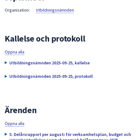
att
Organisation:
Utbildningsnämnden
presenteras
under
fältet.
Kallelse och protokoll
Använd
piltangenterna
för
Öppna alla
att
Utbildningsnämnden 2025-09-25, kallelse
navigera
mellan
Utbildningsnämnden 2025-09-25, protokoll
sökförslagen
och
enter
för
Ärenden
att
välja
Öppna alla
något
av
5. Delårsrapport per augusti för verksamhetsplan, budget och
internkontrollplan samt ekonomisk helårsprognos 2025