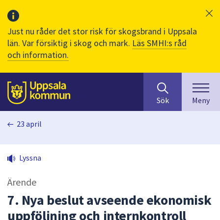
Just nu råder det stor risk för skogsbrand i Uppsala
län. Var försiktig i skog och mark.
Läs SMHI:s råd
och information.
Sök
huvudinnehåll
efter
Till sidans
Sök
Meny
innehåll
på
23 april
webbplatsen.
När
du
Lyssna
börjar
skriva
Ärende
i
sökfältet
7. Nya beslut avseende ekonomisk
kommer
uppföljning och internkontroll
sökförslag