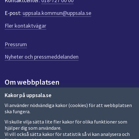
Kontaktcenter:
018-727 00 00
e
r
E-post:
uppsala.kommun@uppsala.se
f
ö
Fler kontaktvägar
r
d
e
Pressrum
n
n
Nyheter och pressmeddelanden
a
s
i
Om webbplatsen
d
a
Om webbplatsen
Kakor på uppsala.se
Vi använder nödvändiga kakor (cookies) för att webbplatsen
Allmänna handlingar och diarium
ska fungera.
Behandling av personuppgifter
Vi skulle vilja sätta lite fler kakor för olika funktioner som
hjälper dig som användare.
Kakor
Vi vill också sätta kakor för statistik så vi kan analysera och