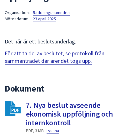
att
Organisation:
Räddningsnämnden
presenteras
Mötesdatum:
23 april 2025
under
fältet.
Använd
Det här är ett beslutsunderlag.
piltangenterna
för
För att ta del av beslutet, se protokoll från
att
sammanträdet där ärendet togs upp.
navigera
mellan
sökförslagen
Dokument
och
enter
7. Nya beslut avseende
för
att
ekonomisk uppföljning och
välja
internkontroll
något
PDF, 3 MB |
Lyssna
av