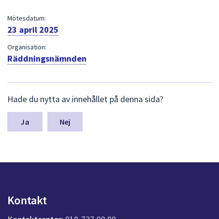
dem.
Mötesdatum:
23 april 2025
Organisation:
Räddningsnämnden
L
Hade du nytta av innehållet på denna sida?
ä
m
n
Nej
a
s
y
n
p
u
n
Kontakt
k
t