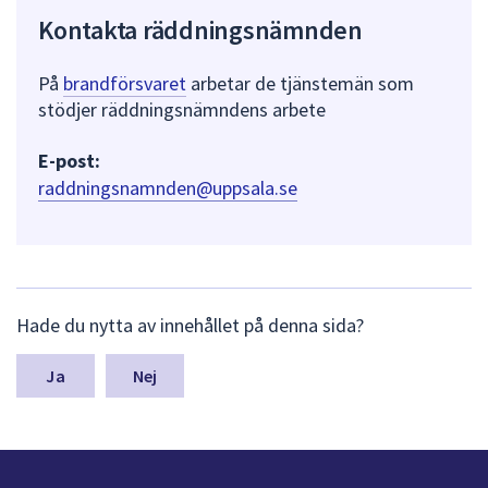
Kontakta räddningsnämnden
På
brandförsvaret
arbetar de tjänstemän som
stödjer räddningsnämndens arbete
E-post:
raddningsnamnden@uppsala.se
L
Hade du nytta av innehållet på denna sida?
ä
m
n
Nej
a
s
y
n