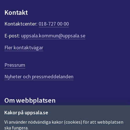
p
u
Kontakt
n
k
Kontaktcenter:
018-727 00 00
t
e
E-post:
uppsala.kommun@uppsala.se
r
f
Fler kontaktvägar
ö
r
d
Pressrum
e
n
Nyheter och pressmeddelanden
n
a
s
i
Om webbplatsen
d
a
Om webbplatsen
Kakor på uppsala.se
Vi använder nödvändiga kakor (cookies) för att webbplatsen
Allmänna handlingar och diarium
ska fungera.