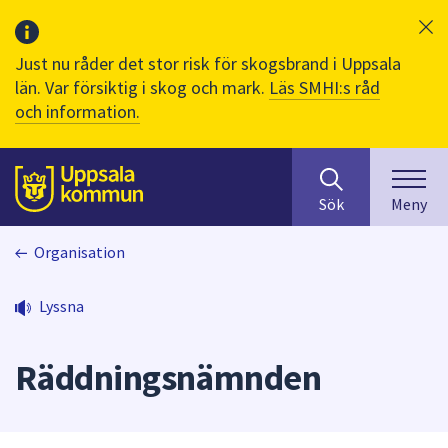
Just nu råder det stor risk för skogsbrand i Uppsala
län. Var försiktig i skog och mark.
Läs SMHI:s råd
och information.
Sök
huvudinnehåll
efter
Till sidans
Sök
Meny
innehåll
på
Organisation
webbplatsen.
När
du
Lyssna
börjar
skriva
Räddningsnämnden
i
sökfältet
kommer
sökförslag