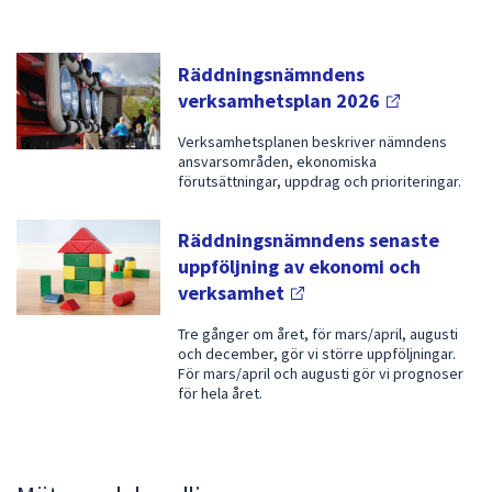
att
presenteras
A
Räddningsnämndens
under
k
verksamhetsplan
2026
fältet.
Använd
t
Verksamhetsplanen beskriver nämndens
piltangenterna
ansvarsområden, ekonomiska
u
för
förutsättningar, uppdrag och prioriteringar.
e
att
navigera
l
Räddningsnämndens senaste
mellan
uppföljning av ekonomi och
l
sökförslagen
verksamhet
t
och
Tre gånger om året, för mars/april, augusti
enter
i
och december, gör vi större uppföljningar.
för
För mars/april och augusti gör vi prognoser
n
att
för hela året.
o
välja
något
m
av
R