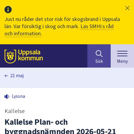
Just nu råder det stor risk för skogsbrand i Uppsala
län. Var försiktig i skog och mark.
Läs SMHI:s råd
och information.
Sök
huvudinnehåll
efter
Till sidans
Sök
Meny
innehåll
på
21 maj
webbplatsen.
När
du
Lyssna
börjar
skriva
Kallelse
i
sökfältet
Kallelse Plan- och
kommer
byggnadsnämnden 2026-05-21
sökförslag