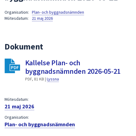
att
Organisation:
Plan- och byggnadsnämnden
presenteras
Mötesdatum:
21 maj 2026
under
fältet.
Använd
piltangenterna
Dokument
för
att
Kallelse Plan- och
navigera
byggnadsnämnden 2026-05-21
mellan
sökförslagen
PDF, 81 KB |
Lyssna
och
enter
Mötesdatum:
för
21 maj 2026
att
välja
Organisation:
något
Plan- och byggnadsnämnden
av