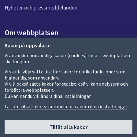
n
n
Nyheter och pressmeddelanden
a
s
i
Om webbplatsen
d
a
Om webbplatsen
Kakor på uppsala.se
Vi använder nödvändiga kakor (cookies) för att webbplatsen
Allmänna handlingar och diarium
ska fungera.
Behandling av personuppgifter
Vi skulle vilja sätta lite fler kakor för olika funktioner som
hjälper dig som användare.
Kakor
Vi vill också sätta kakor för statistik så vi kan analysera och
förbättra webbplatsen.
Språk (other languages)
Du kan när du vill ändra dina inställningar.
Tillgänglighetsredogörelse
Läs om vilka kakor vi använder och ändra dina inställningar
Tillåt alla kakor
Fler sätt att följa oss