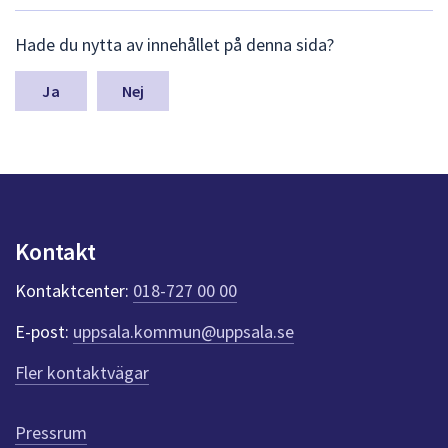
dem.
L
Hade du nytta av innehållet på denna sida?
ä
m
n
Nej
a
s
y
n
p
u
n
Kontakt
k
t
Kontaktcenter:
018-727 00 00
e
r
E-post:
uppsala.kommun@uppsala.se
f
ö
Fler kontaktvägar
r
d
e
Pressrum