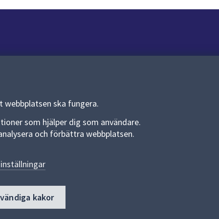
Om webbplatsen
Om webbplatsen
Allmänna handlingar och diarium
tt webbplatsen ska fungera.
Behandling av personuppgifter
funktioner som hjälper dig som användare.
an analysera och förbättra webbplatsen.
Kakor
Språk (other languages)
inställningar
Tillgänglighetsredogörelse
dvändiga kakor