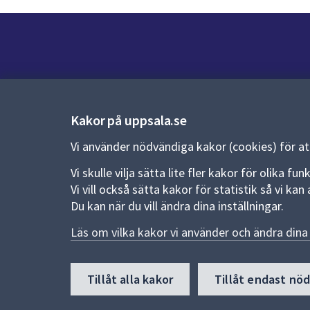
Kontakt
Kontaktcenter:
018-727 00 00
Kakor på uppsala.se
E-post:
uppsala.kommun@uppsala.se
Vi använder nödvändiga kakor (cookies) för a
Vi skulle vilja sätta lite fler kakor för olika 
Fler kontaktvägar
Vi vill också sätta kakor för statistik så vi k
Du kan när du vill ändra dina inställningar.
Pressrum
Läs om vilka kakor vi använder och ändra dina 
Nyheter och pressmeddelanden
Till
Tillåt alla kakor
Tillåt endast nö
toppen
av