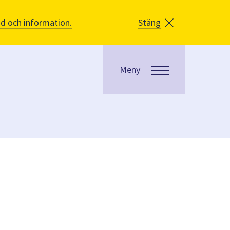
åd och information.
Stäng
Meny