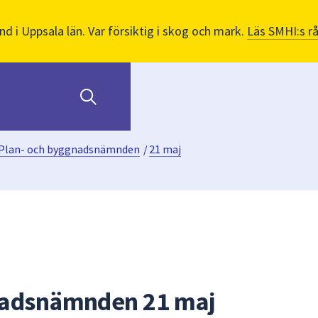
nd i Uppsala län. Var försiktig i skog och mark.
Läs SMHI:s r
Plan- och byggnadsnämnden
/
21 maj
nadsnämnden 21 maj