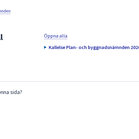
mnden
l
Öppna alla
Kallelse Plan- och byggnadsnämnden 202
enna sida?