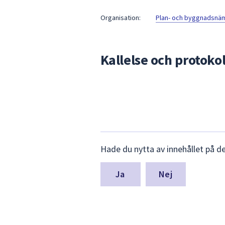
under
fältet.
Organisation:
Plan- och byggnadsnä
Använd
piltangenterna
för
Kallelse och protokol
att
navigera
mellan
sökförslagen
och
enter
för
Lämna
Hade du nytta av innehållet på d
att
synpunkter
för
välja
denna
något
Nej
sida
av
dem.