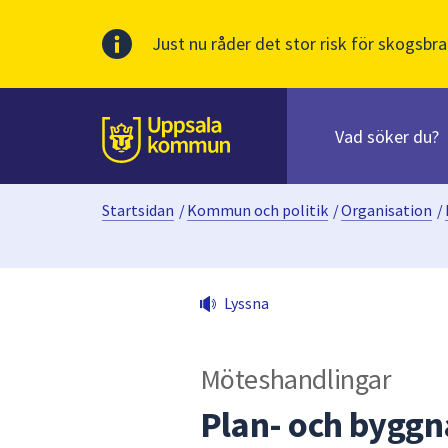
Just nu råder det stor risk för skogsbra
Sök
efter
huvudinnehåll
innehåll
Till sidans
på
webbplatsen.
Startsidan
/
Kommun och politik
/
Organisation
/
När
du
börjar
skriva
Lyssna
i
sökfältet
kommer
Möteshandlingar
sökförslag
att
Plan- och bygg
presenteras