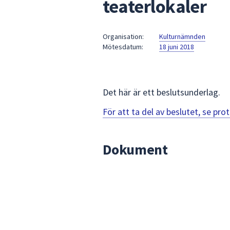
teaterlokaler
under
fältet.
Använd
Organisation:
Kulturnämnden
piltangenterna
Mötesdatum:
18 juni 2018
för
att
navigera
mellan
Det här är ett beslutsunderlag.
sökförslagen
För att ta del av beslutet, se pr
och
enter
för
Dokument
att
välja
något
av
dem.