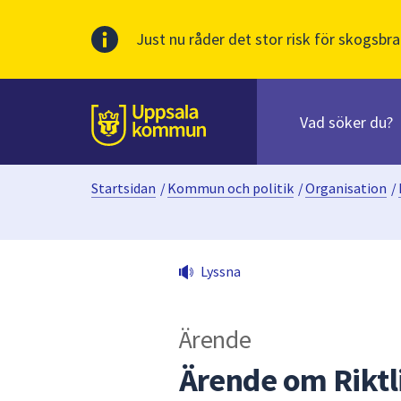
Just nu råder det stor risk för skogsbra
Sök
efter
huvudinnehåll
innehåll
Till sidans
på
webbplatsen.
Startsidan
/
Kommun och politik
/
Organisation
/
När
du
börjar
skriva
Lyssna
i
sökfältet
kommer
Ärende
sökförslag
att
Ärende om Riktli
presenteras