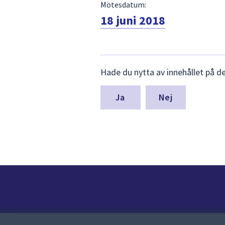
Mötesdatum:
18 juni 2018
Lämna
Hade du nytta av innehållet på d
synpunkter
för
denna
Nej
sida
Kontakt