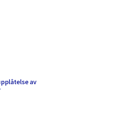
upplåtelse av
r