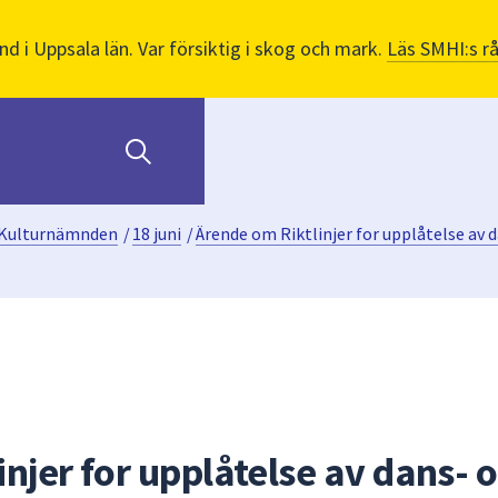
nd i Uppsala län. Var försiktig i skog och mark.
Läs SMHI:s r
Kulturnämnden
/
18 juni
/
Ärende om Riktlinjer for upplåtelse av 
njer for upplåtelse av dans- 