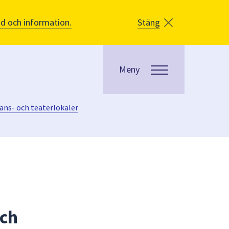
åd och information.
Stäng
Meny
dans- och teaterlokaler
och