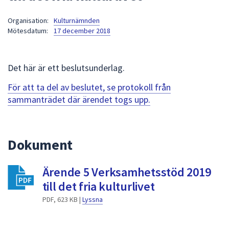
att
Organisation:
Kulturnämnden
presenteras
Mötesdatum:
17 december 2018
under
fältet.
Använd
Det här är ett beslutsunderlag.
piltangenterna
för
För att ta del av beslutet, se protokoll från
att
sammanträdet där ärendet togs upp.
navigera
mellan
sökförslagen
Dokument
och
enter
Ärende 5 Verksamhetsstöd 2019
för
att
till det fria kulturlivet
välja
PDF, 623 KB |
Lyssna
något
av