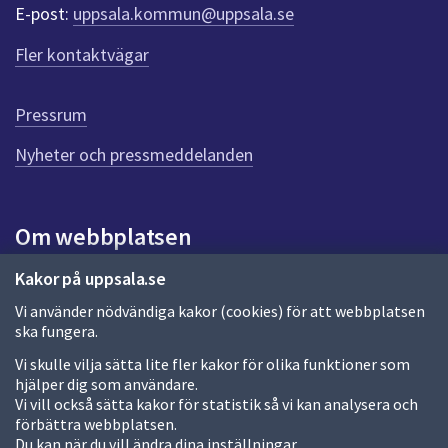
r
E-post:
uppsala.kommun@uppsala.se
f
ö
Fler kontaktvägar
r
d
e
Pressrum
n
n
Nyheter och pressmeddelanden
a
s
i
Om webbplatsen
d
a
Om webbplatsen
Kakor på uppsala.se
Vi använder nödvändiga kakor (cookies) för att webbplatsen
Allmänna handlingar och diarium
ska fungera.
Behandling av personuppgifter
Vi skulle vilja sätta lite fler kakor för olika funktioner som
hjälper dig som användare.
Kakor
Vi vill också sätta kakor för statistik så vi kan analysera och
förbättra webbplatsen.
Språk (other languages)
Du kan när du vill ändra dina inställningar.