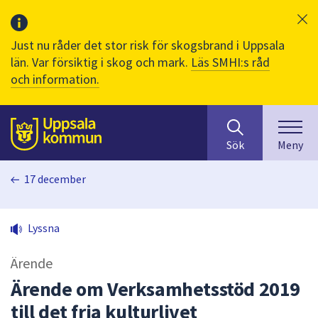
Just nu råder det stor risk för skogsbrand i Uppsala
län. Var försiktig i skog och mark.
Läs SMHI:s råd
och information.
Sök
huvudinnehåll
efter
Till sidans
Sök
Meny
innehåll
på
17 december
webbplatsen.
När
du
Lyssna
börjar
skriva
Ärende
i
sökfältet
Ärende om Verksamhetsstöd 2019
kommer
till det fria kulturlivet
sökförslag