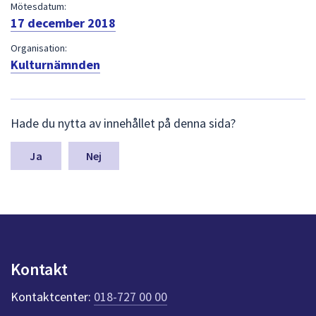
dem.
Mötesdatum:
17 december 2018
Organisation:
Kulturnämnden
L
Hade du nytta av innehållet på denna sida?
ä
m
n
Nej
a
s
y
n
p
u
n
Kontakt
k
t
Kontaktcenter:
018-727 00 00
e