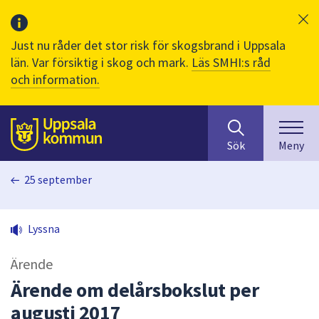
Just nu råder det stor risk för skogsbrand i Uppsala
län. Var försiktig i skog och mark.
Läs SMHI:s råd
och information.
Sök
huvudinnehåll
efter
Till sidans
Sök
Meny
innehåll
på
25 september
webbplatsen.
När
du
Lyssna
börjar
skriva
Ärende
i
sökfältet
Ärende om delårsbokslut per
kommer
augusti 2017
sökförslag