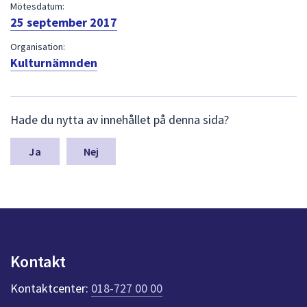
dem.
Mötesdatum:
25 september 2017
Organisation:
Kulturnämnden
L
Hade du nytta av innehållet på denna sida?
ä
m
n
Nej
a
s
y
n
p
u
n
Kontakt
k
t
Kontaktcenter:
018-727 00 00
e