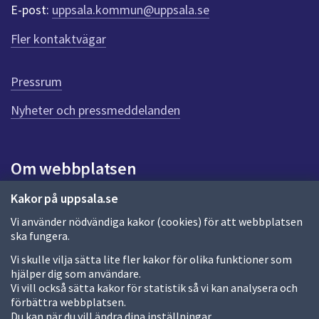
r
E-post:
uppsala.kommun@uppsala.se
f
ö
Fler kontaktvägar
r
d
e
Pressrum
n
n
Nyheter och pressmeddelanden
a
s
i
Om webbplatsen
d
a
Om webbplatsen
Kakor på uppsala.se
Vi använder nödvändiga kakor (cookies) för att webbplatsen
Allmänna handlingar och diarium
ska fungera.
Behandling av personuppgifter
Vi skulle vilja sätta lite fler kakor för olika funktioner som
hjälper dig som användare.
Kakor
Vi vill också sätta kakor för statistik så vi kan analysera och
förbättra webbplatsen.
Språk (other languages)
Du kan när du vill ändra dina inställningar.