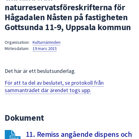
naturreservatsföreskrifterna för
att
presenteras
Hågadalen Nåsten på fastigheten
under
Gottsunda 11-9, Uppsala kommun
fältet.
Använd
Organisation:
Kulturnämnden
piltangenterna
Mötesdatum:
19 mars 2015
för
att
navigera
Det här är ett beslutsunderlag.
mellan
sökförslagen
För att ta del av beslutet, se protokoll från
och
sammanträdet där ärendet togs upp.
enter
för
att
Dokument
välja
något
11. Remiss angående dispens och
av