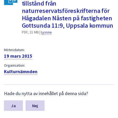
dem.
tillstånd från
naturreservatsföreskrifterna för
Hågadalen Nåsten på fastigheten
Gottsunda 11:9, Uppsala kommun
PDF, 21 MB |
Lyssna
Mötesdatum:
19 mars 2015
Organisation:
Kulturnämnden
L
Hade du nytta av innehållet på denna sida?
ä
m
n
Nej
a
s