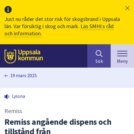
Just nu råder det stor risk för skogsbrand i Uppsala
län. Var försiktig i skog och mark.
Läs SMHI:s råd
och information.
Sök
huvudinnehåll
efter
Till sidans
Sök
Meny
innehåll
på
19 mars 2015
webbplatsen.
När
du
Lyssna
börjar
skriva
Remiss
i
sökfältet
Remiss angående dispens och
kommer
tillstånd från
sökförslag