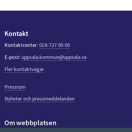
y
n
p
u
n
Kontakt
k
t
Kontaktcenter:
018-727 00 00
e
r
E-post:
uppsala.kommun@uppsala.se
f
ö
Fler kontaktvägar
r
d
e
Pressrum
n
n
Nyheter och pressmeddelanden
a
s
i
Om webbplatsen
d
a