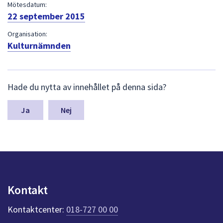
dem.
Mötesdatum:
22 september 2015
Organisation:
Kulturnämnden
L
Hade du nytta av innehållet på denna sida?
ä
m
n
Nej
a
s
y
n
p
u
n
Kontakt
k
t
Kontaktcenter:
018-727 00 00
e