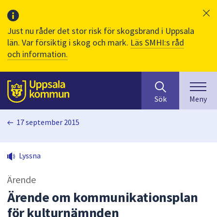
Just nu råder det stor risk för skogsbrand i Uppsala
län. Var försiktig i skog och mark.
Läs SMHI:s råd
och information.
Sök
huvudinnehåll
efter
Till sidans
Sök
Meny
innehåll
på
17 september 2015
webbplatsen.
När
du
Lyssna
börjar
skriva
Ärende
i
sökfältet
Ärende om kommunikationsplan
kommer
för kulturnämnden
sökförslag