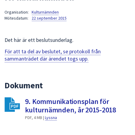
att
Organisation:
Kulturnämnden
presenteras
Mötesdatum:
22 september 2015
under
fältet.
Använd
Det här är ett beslutsunderlag.
piltangenterna
för
För att ta del av beslutet, se protokoll från
att
sammanträdet där ärendet togs upp.
navigera
mellan
sökförslagen
Dokument
och
enter
9. Kommunikationsplan för
för
att
kulturnämnden, år 2015-2018
välja
PDF, 4 MB |
Lyssna
något
av