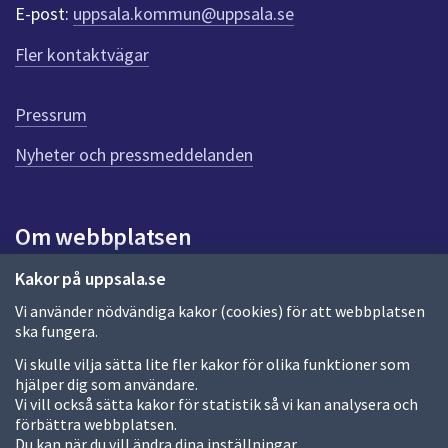
r
E-post:
uppsala.kommun@uppsala.se
f
ö
Fler kontaktvägar
r
d
e
Pressrum
n
n
Nyheter och pressmeddelanden
a
s
i
Om webbplatsen
d
a
Om webbplatsen
Kakor på uppsala.se
Vi använder nödvändiga kakor (cookies) för att webbplatsen
Allmänna handlingar och diarium
ska fungera.
Behandling av personuppgifter
Vi skulle vilja sätta lite fler kakor för olika funktioner som
hjälper dig som användare.
Kakor
Vi vill också sätta kakor för statistik så vi kan analysera och
förbättra webbplatsen.
Språk (other languages)
Du kan när du vill ändra dina inställningar.