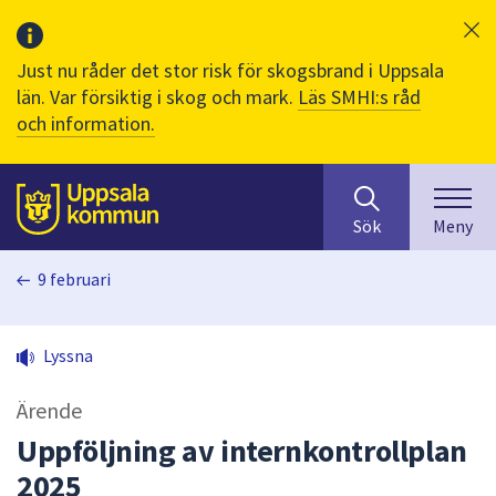
Just nu råder det stor risk för skogsbrand i Uppsala
län. Var försiktig i skog och mark.
Läs SMHI:s råd
och information.
Sök
huvudinnehåll
efter
Till sidans
Sök
Meny
innehåll
på
9 februari
webbplatsen.
När
du
Lyssna
börjar
skriva
Ärende
i
sökfältet
Uppföljning av internkontrollplan
kommer
2025
sökförslag