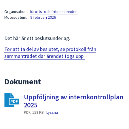
att
Organisation:
Idrotts- och fritidsnämnden
presenteras
Mötesdatum:
9 februari 2026
under
fältet.
Använd
Det här är ett beslutsunderlag.
piltangenterna
för
För att ta del av beslutet, se protokoll från
att
sammanträdet där ärendet togs upp.
navigera
mellan
sökförslagen
Dokument
och
enter
Uppföljning av internkontrollplan
för
att
2025
välja
PDF, 158 KB |
Lyssna
något
av