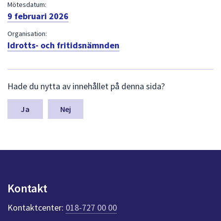
dem.
Mötesdatum:
9 februari 2026
Organisation:
Idrotts- och fritidsnämnden
L
Hade du nytta av innehållet på denna sida?
ä
m
n
Nej
a
s
y
n
p
u
n
Kontakt
k
t
Kontaktcenter:
018-727 00 00
e