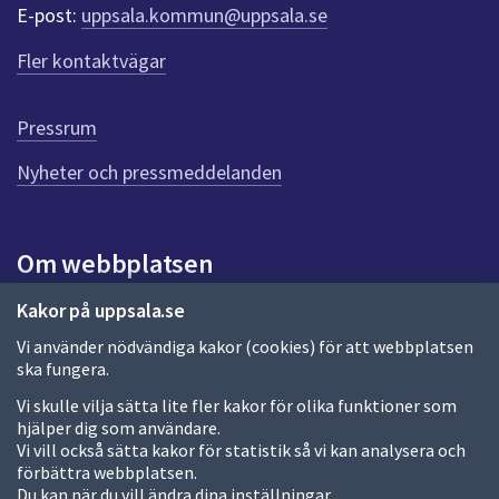
r
E-post:
uppsala.kommun@uppsala.se
f
ö
Fler kontaktvägar
r
d
e
Pressrum
n
n
Nyheter och pressmeddelanden
a
s
i
Om webbplatsen
d
a
Om webbplatsen
Kakor på uppsala.se
Vi använder nödvändiga kakor (cookies) för att webbplatsen
Allmänna handlingar och diarium
ska fungera.
Behandling av personuppgifter
Vi skulle vilja sätta lite fler kakor för olika funktioner som
hjälper dig som användare.
Kakor
Vi vill också sätta kakor för statistik så vi kan analysera och
förbättra webbplatsen.
Språk (other languages)
Du kan när du vill ändra dina inställningar.