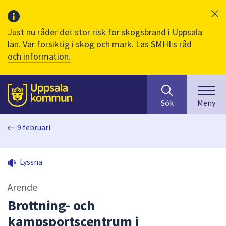
Just nu råder det stor risk för skogsbrand i Uppsala
län. Var försiktig i skog och mark.
Läs SMHI:s råd
och information.
Sök
huvudinnehåll
efter
Till sidans
Sök
Meny
innehåll
på
9 februari
webbplatsen.
När
du
Lyssna
börjar
skriva
Ärende
i
sökfältet
Brottning- och
kommer
kampsportscentrum i
sökförslag