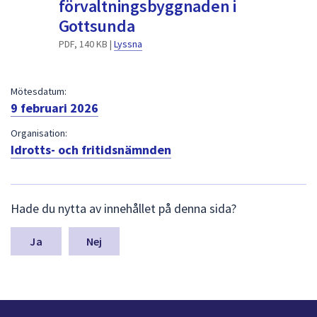
förvaltningsbyggnaden i
dem.
Gottsunda
PDF, 140 KB |
Lyssna
Mötesdatum:
9 februari 2026
Organisation:
Idrotts- och fritidsnämnden
L
Hade du nytta av innehållet på denna sida?
ä
m
n
Nej
a
s
y
n
p