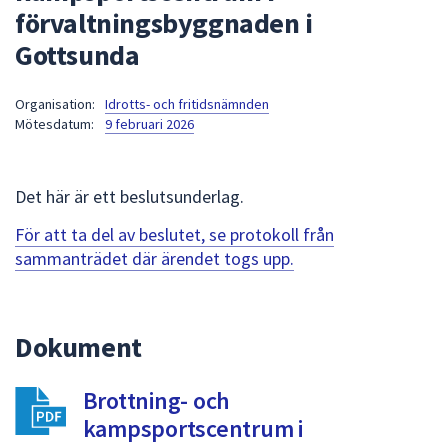
förvaltningsbyggnaden i
att
presenteras
Gottsunda
under
fältet.
Organisation:
Idrotts- och fritidsnämnden
Använd
Mötesdatum:
9 februari 2026
piltangenterna
för
att
Det här är ett beslutsunderlag.
navigera
För att ta del av beslutet, se protokoll från
mellan
sammanträdet där ärendet togs upp.
sökförslagen
och
enter
för
Dokument
att
välja
Brottning- och
något
kampsportscentrum i
av