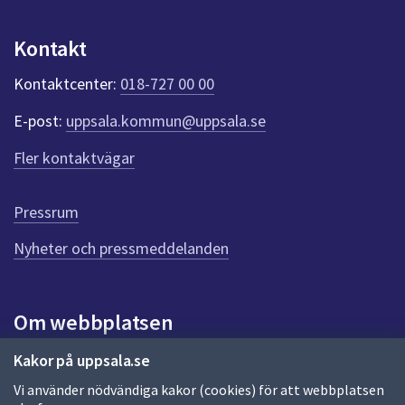
u
n
Kontakt
k
t
Kontaktcenter:
018-727 00 00
e
r
E-post:
uppsala.kommun@uppsala.se
f
ö
Fler kontaktvägar
r
d
e
Pressrum
n
n
Nyheter och pressmeddelanden
a
s
i
Om webbplatsen
d
a
Om webbplatsen
Kakor på uppsala.se
Vi använder nödvändiga kakor (cookies) för att webbplatsen
Allmänna handlingar och diarium