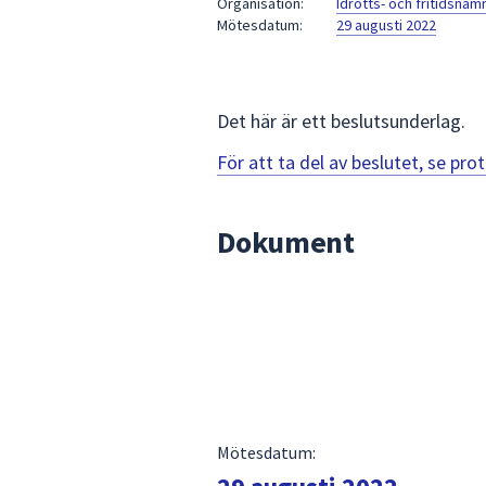
Organisation:
Idrotts- och fritidsnä
för
Mötesdatum:
29 augusti 2022
att
navigera
mellan
Det här är ett beslutsunderlag.
sökförslagen
och
För att ta del av beslutet, se pr
enter
för
att
Dokument
välja
något
av
dem.
Mötesdatum: