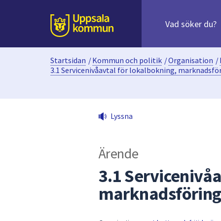
Sök
efter
huvudinnehåll
innehåll
Till sidans
på
webbplatsen.
Startsidan
/
Kommun och politik
/
Organisation
/
När
3.1 Servicenivåavtal för lokalbokning, marknadsf
du
börjar
skriva
i
Lyssna
sökfältet
kommer
sökförslag
Ärende
att
3.1 Servicenivåa
presenteras
under
marknadsföring
fältet.
Använd
piltangenterna