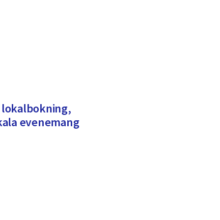
r lokalbokning,
okala evenemang