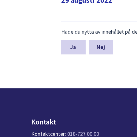
29 augusti 2022
Lämna
Hade du nytta av innehållet på d
synpunkter
för
denna
Nej
sida
Kontakt
Kontaktcenter:
018-727 00 00