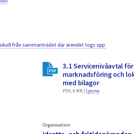
mnden
otokoll från sammanträdet där ärendet togs upp.
3.1 Servicenivåavtal fö
marknadsföring och l
med bilagor
PDF, 6 MB |
Lyssna
Organisation: