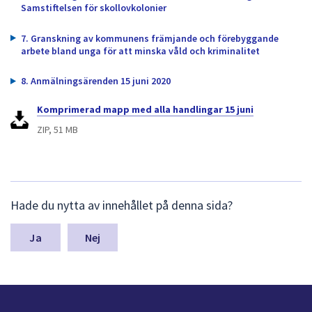
dem.
Samstiftelsen för skollovkolonier
7. Granskning av kommunens främjande och förebyggande
arbete bland unga för att minska våld och kriminalitet
8. Anmälningsärenden 15 juni 2020
Komprimerad mapp med alla handlingar 15 juni
ZIP, 51 MB
L
Hade du nytta av innehållet på denna sida?
ä
m
n
Nej
a
s
y
n
p