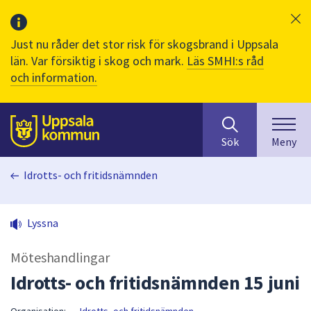
Just nu råder det stor risk för skogsbrand i Uppsala
län. Var försiktig i skog och mark.
Läs SMHI:s råd
och information.
Sök
huvudinnehåll
efter
Till sidans
Sök
Meny
innehåll
på
Idrotts- och fritidsnämnden
webbplatsen.
När
du
Lyssna
börjar
skriva
Möteshandlingar
i
sökfältet
Idrotts- och fritidsnämnden 15 juni
kommer
sökförslag