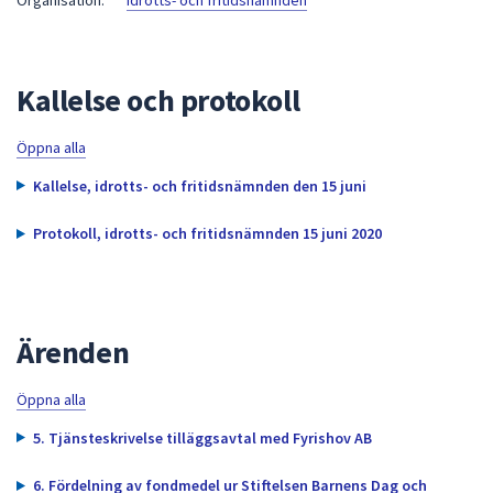
Organisation:
Idrotts- och fritidsnämnden
att
presenteras
under
Kallelse och protokoll
fältet.
Använd
Öppna alla
piltangenterna
för
Kallelse, idrotts- och fritidsnämnden den 15 juni
att
navigera
Protokoll, idrotts- och fritidsnämnden 15 juni 2020
mellan
sökförslagen
och
enter
Ärenden
för
att
Öppna alla
välja
5. Tjänsteskrivelse tilläggsavtal med Fyrishov AB
något
av
6. Fördelning av fondmedel ur Stiftelsen Barnens Dag och