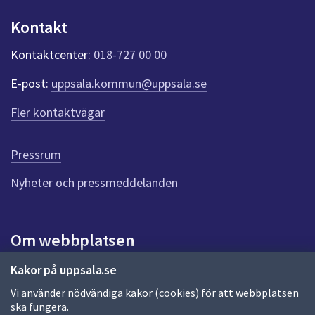
u
Kontakt
n
k
Kontaktcenter:
018-727 00 00
t
e
E-post:
uppsala.kommun@uppsala.se
r
f
Fler kontaktvägar
ö
r
d
Pressrum
e
n
Nyheter och pressmeddelanden
n
a
s
i
Om webbplatsen
d
a
Om webbplatsen
Kakor på uppsala.se
Vi använder nödvändiga kakor (cookies) för att webbplatsen
Allmänna handlingar och diarium
ska fungera.