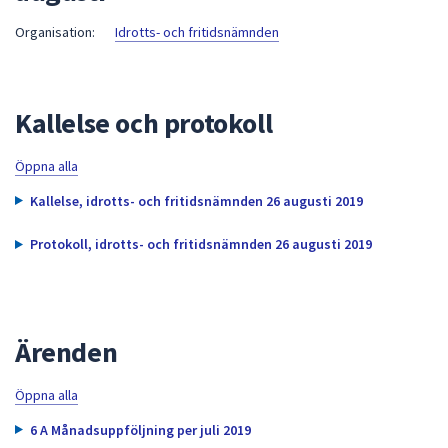
att
Organisation:
Idrotts- och fritidsnämnden
presenteras
under
fältet.
Kallelse och protokoll
Använd
piltangenterna
för
Öppna alla
att
Kallelse, idrotts- och fritidsnämnden 26 augusti 2019
navigera
mellan
Protokoll, idrotts- och fritidsnämnden 26 augusti 2019
sökförslagen
och
enter
för
Ärenden
att
välja
Öppna alla
något
av
6 A Månadsuppföljning per juli 2019