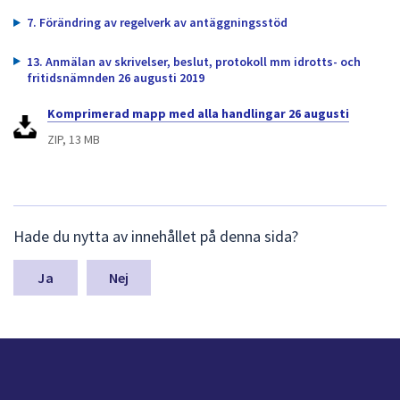
dem.
7. Förändring av regelverk av antäggningsstöd
13. Anmälan av skrivelser, beslut, protokoll mm idrotts- och
fritidsnämnden 26 augusti 2019
Komprimerad mapp med alla handlingar 26 augusti
ZIP, 13 MB
L
Hade du nytta av innehållet på denna sida?
ä
m
n
Nej
a
s
y
n
p
u