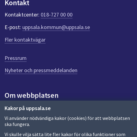
Kontakt
n
k
Kontaktcenter:
018-727 00 00
t
e
E-post:
uppsala.kommun@uppsala.se
r
f
Fler kontaktvägar
ö
r
d
Pressrum
e
n
Nyheter och pressmeddelanden
n
a
s
i
Om webbplatsen
d
a
Om webbplatsen
Kakor på uppsala.se
Vi använder nödvändiga kakor (cookies) för att webbplatsen
Allmänna handlingar och diarium
ska fungera.
Behandling av personuppgifter
Vi skulle vilja sätta lite fler kakor för olika funktioner som