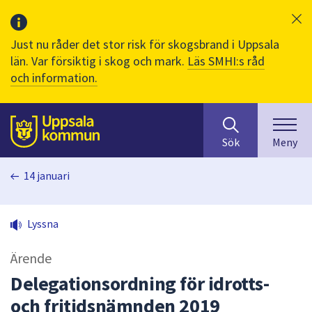
Just nu råder det stor risk för skogsbrand i Uppsala
län. Var försiktig i skog och mark.
Läs SMHI:s råd
och information.
Sök
huvudinnehåll
efter
Till sidans
Sök
Meny
innehåll
på
14 januari
webbplatsen.
När
du
Lyssna
börjar
skriva
Ärende
i
sökfältet
Delegationsordning för idrotts-
kommer
och fritidsnämnden 2019
sökförslag