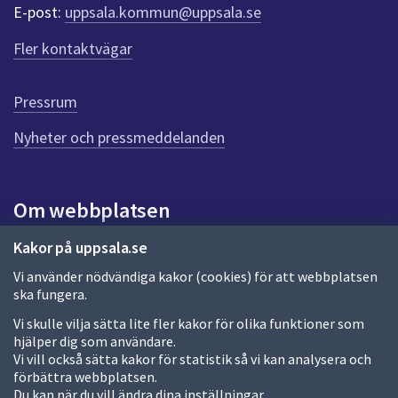
r
E-post:
uppsala.kommun@uppsala.se
f
ö
Fler kontaktvägar
r
d
e
Pressrum
n
n
Nyheter och pressmeddelanden
a
s
i
Om webbplatsen
d
a
Om webbplatsen
Kakor på uppsala.se
Vi använder nödvändiga kakor (cookies) för att webbplatsen
Allmänna handlingar och diarium
ska fungera.
Behandling av personuppgifter
Vi skulle vilja sätta lite fler kakor för olika funktioner som
hjälper dig som användare.
Kakor
Vi vill också sätta kakor för statistik så vi kan analysera och
förbättra webbplatsen.
Språk (other languages)
Du kan när du vill ändra dina inställningar.