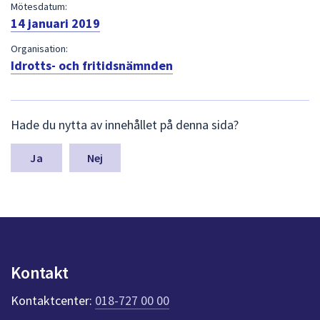
dem.
Mötesdatum:
14 januari 2019
Organisation:
Idrotts- och fritidsnämnden
L
Hade du nytta av innehållet på denna sida?
ä
m
n
Nej
a
s
y
n
p
u
n
Kontakt
k
t
Kontaktcenter:
018-727 00 00
e