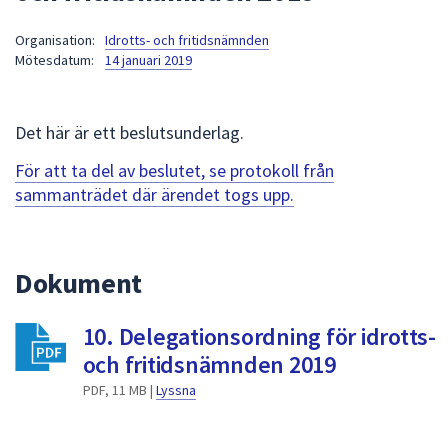
att
Organisation:
Idrotts- och fritidsnämnden
presenteras
Mötesdatum:
14 januari 2019
under
fältet.
Använd
Det här är ett beslutsunderlag.
piltangenterna
för
För att ta del av beslutet, se protokoll från
att
sammanträdet där ärendet togs upp.
navigera
mellan
sökförslagen
Dokument
och
enter
10. Delegationsordning för idrotts-
för
att
och fritidsnämnden 2019
välja
PDF, 11 MB |
Lyssna
något
av