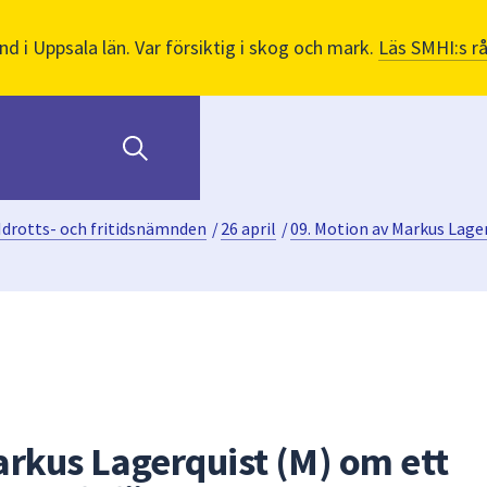
nd i Uppsala län. Var försiktig i skog och mark.
Läs SMHI:s r
Idrotts- och fritidsnämnden
/
26 april
/
09. Motion av Markus Lager
arkus Lagerquist (M) om ett