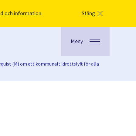
åd och information.
Stäng
Meny
quist (M) om ett kommunalt idrottslyft för alla