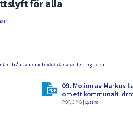
slyft för alla
mnden
otokoll från sammanträdet där ärendet togs upp.
09. Motion av Markus L
om ett kommunalt idrott
PDF, 3 MB |
Lyssna