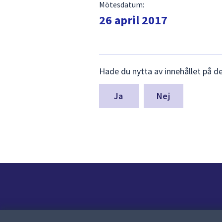
Mötesdatum:
26 april 2017
Lämna
Hade du nytta av innehållet på d
synpunkter
för
denna
Nej
sida
Kontakt