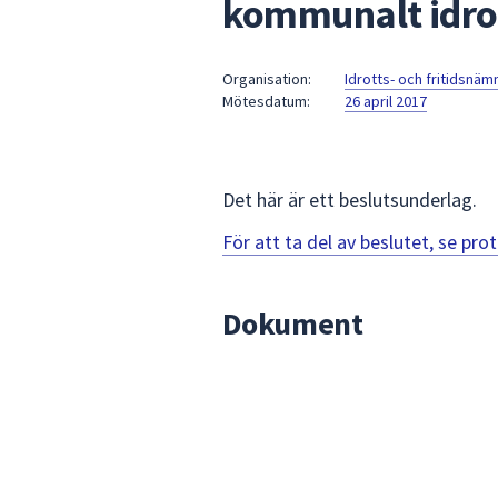
kommunalt idrott
under
fältet.
Använd
Organisation:
Idrotts- och fritidsnä
piltangenterna
Mötesdatum:
26 april 2017
för
att
navigera
mellan
Det här är ett beslutsunderlag.
sökförslagen
För att ta del av beslutet, se pr
och
enter
för
Dokument
att
välja
något
av
dem.