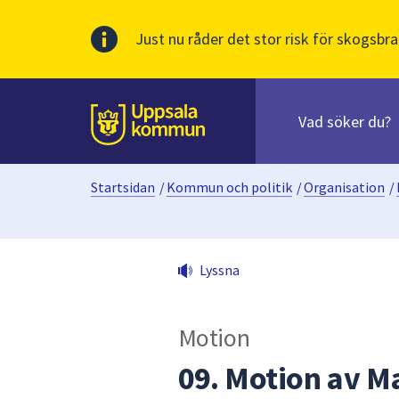
Just nu råder det stor risk för skogsbra
Sök
efter
huvudinnehåll
innehåll
Till sidans
på
webbplatsen.
Startsidan
/
Kommun och politik
/
Organisation
/
När
du
börjar
skriva
Lyssna
i
sökfältet
kommer
Motion
sökförslag
att
09. Motion av M
presenteras