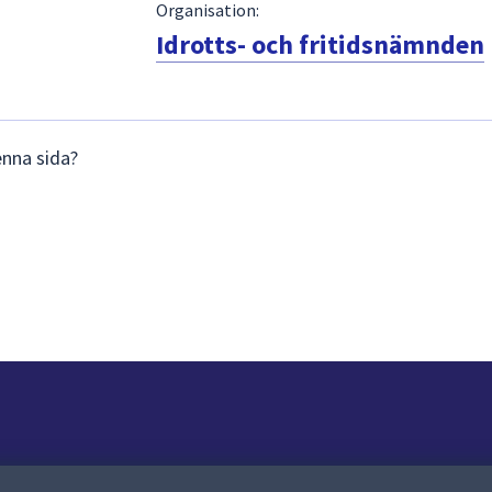
Organisation:
Idrotts- och fritidsnämnden
enna sida?
Om webbplatsen