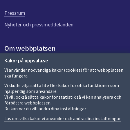
d
e
Pressrum
n
n
Nyheter och pressmeddelanden
a
s
i
Om webbplatsen
d
a
Om webbplatsen
Kakor på uppsala.se
Vi använder nödvändiga kakor (cookies) för att webbplatsen
Allmänna handlingar och diarium
ska fungera.
Behandling av personuppgifter
Vi skulle vilja sätta lite fler kakor för olika funktioner som
hjälper dig som användare.
Kakor
Vi vill också sätta kakor för statistik så vi kan analysera och
förbättra webbplatsen.
Språk (other languages)
Du kan när du vill ändra dina inställningar.
Tillgänglighetsredogörelse
Läs om vilka kakor vi använder och ändra dina inställningar