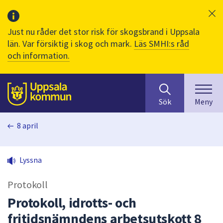
Just nu råder det stor risk för skogsbrand i Uppsala
län. Var försiktig i skog och mark.
Läs SMHI:s råd
och information.
Sök
huvudinnehåll
efter
Till sidans
Sök
Meny
innehåll
på
8 april
webbplatsen.
När
du
Lyssna
börjar
skriva
Protokoll
i
sökfältet
Protokoll, idrotts- och
kommer
fritidsnämndens arbetsutskott 8
sökförslag