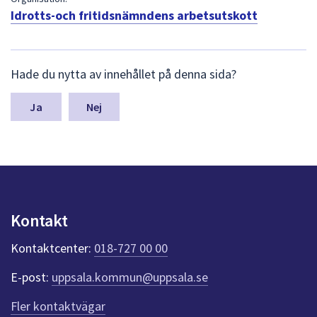
dem.
Idrotts-och fritidsnämndens arbetsutskott
L
Hade du nytta av innehållet på denna sida?
ä
m
n
Nej
a
s
y
n
p
u
n
Kontakt
k
t
Kontaktcenter:
018-727 00 00
e
r
E-post:
uppsala.kommun@uppsala.se
f
ö
Fler kontaktvägar
r