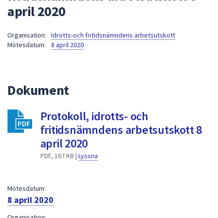
april 2020
att
presenteras
under
Organisation:
Idrotts-och fritidsnämndens arbetsutskott
Mötesdatum:
8 april 2020
fältet.
Använd
piltangenterna
för
Dokument
att
navigera
Protokoll, idrotts- och
mellan
fritidsnämndens arbetsutskott 8
sökförslagen
och
april 2020
enter
PDF, 167 KB |
Lyssna
för
att
välja
Mötesdatum:
något
8 april 2020
av
Organisation: