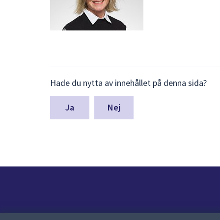
Lämna
Hade du nytta av innehållet på denna sida?
synpunkter
för
denna
Nej
sida