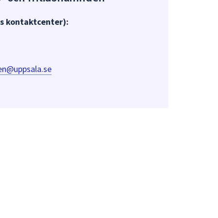
 kontaktcenter):
den@uppsala.se