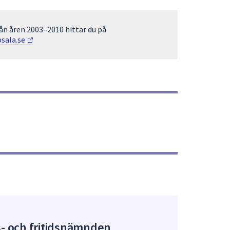
n åren 2003–2010 hittar du på
psala.se
s- och fritidsnämnden