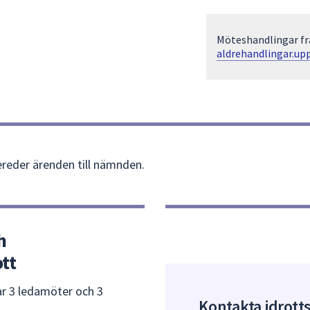
Möteshandlingar frå
aldrehandlingar.up
ereder ärenden till nämnden.
h
tt
ar 3 ledamöter och 3
Kontakta idrott