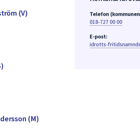
ström (V)
Telefon (kommunens
018-727 00 00
E-post:
idrotts-fritidsnamn
S)
dersson (M)