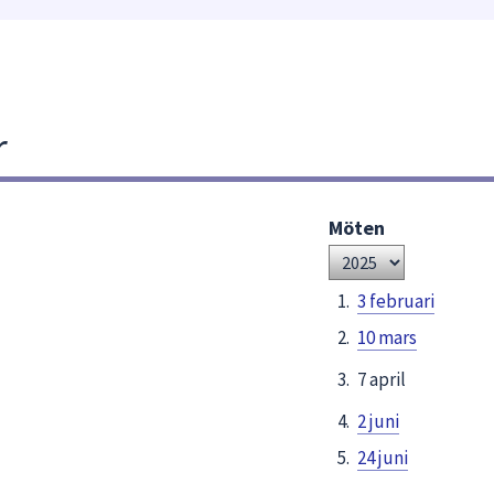
r
Möten
Välj
år
3 februari
10 mars
7 april
2 juni
24 juni