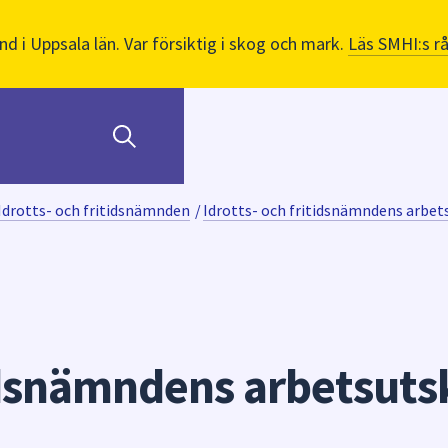
nd i Uppsala län. Var försiktig i skog och mark.
Läs SMHI:s r
Idrotts- och fritidsnämnden
/
Idrotts- och fritidsnämndens arbet
tidsnämndens arbetsuts