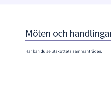
under
fältet.
Använd
piltangenterna
för
Möten och handlinga
att
navigera
mellan
sökförslagen
Här kan du se utskottets sammanträden.
och
enter
för
att
välja
något
av
dem.