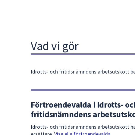
Vad vi gör
Idrotts- och fritidsnämndens arbetsutskott b
Förtroendevalda i Idrotts- oc
fritidsnämndens arbetsutsko
Idrotts- och fritidsnämndens arbetsutskott h
ersättare.
Visa alla förtroendevalda