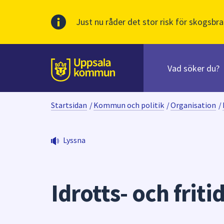
Just nu råder det stor risk för skogsbra
Sök
efter
huvudinnehåll
innehåll
Till sidans
på
webbplatsen.
Startsidan
/
Kommun och politik
/
Organisation
/
När
du
börjar
Lyssna
skriva
i
sökfältet
kommer
Idrotts- och fri
sökförslag
att
presenteras