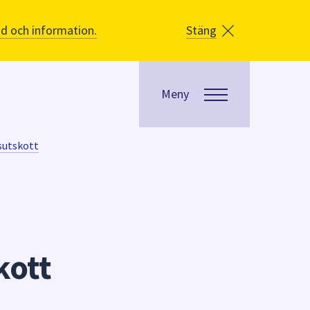
åd och information.
Stäng
Meny
sutskott
kott