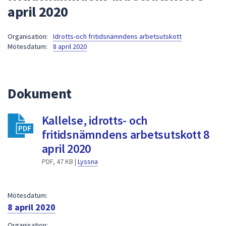
april 2020
att
presenteras
under
Organisation:
Idrotts-och fritidsnämndens arbetsutskott
Mötesdatum:
8 april 2020
fältet.
Använd
piltangenterna
för
Dokument
att
navigera
Kallelse, idrotts- och
mellan
fritidsnämndens arbetsutskott 8
sökförslagen
och
april 2020
enter
PDF, 47 KB |
Lyssna
för
att
välja
Mötesdatum:
något
8 april 2020
av
Organisation: