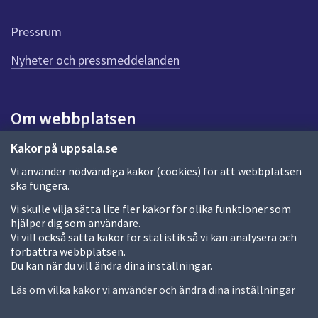
d
e
Pressrum
n
n
Nyheter och pressmeddelanden
a
s
i
Om webbplatsen
d
a
Om webbplatsen
Kakor på uppsala.se
Vi använder nödvändiga kakor (cookies) för att webbplatsen
Allmänna handlingar och diarium
ska fungera.
Behandling av personuppgifter
Vi skulle vilja sätta lite fler kakor för olika funktioner som
hjälper dig som användare.
Kakor
Vi vill också sätta kakor för statistik så vi kan analysera och
förbättra webbplatsen.
Språk (other languages)
Du kan när du vill ändra dina inställningar.
Tillgänglighetsredogörelse
Läs om vilka kakor vi använder och ändra dina inställningar