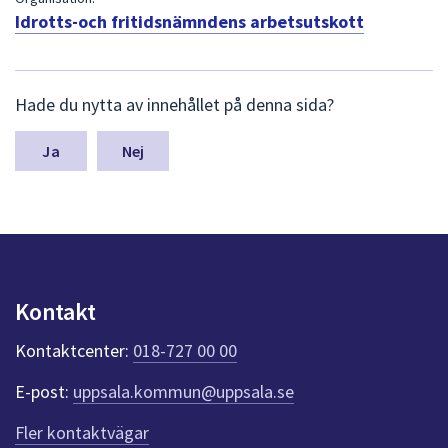
dem.
Idrotts-och fritidsnämndens arbetsutskott
L
Hade du nytta av innehållet på denna sida?
ä
m
n
Nej
a
s
y
n
p
u
n
Kontakt
k
t
Kontaktcenter:
018-727 00 00
e
r
E-post:
uppsala.kommun@uppsala.se
f
ö
Fler kontaktvägar
r