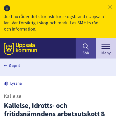
Just nu råder det stor risk för skogsbrand i Uppsala
län. Var försiktig i skog och mark.
Läs SMHI:s råd
och information.
Sök
huvudinnehåll
efter
Till sidans
Sök
Meny
innehåll
på
8 april
webbplatsen.
När
du
Lyssna
börjar
skriva
Kallelse
i
sökfältet
Kallelse, idrotts- och
kommer
fritidsnämndens arbetsutskott 8
sökförslag