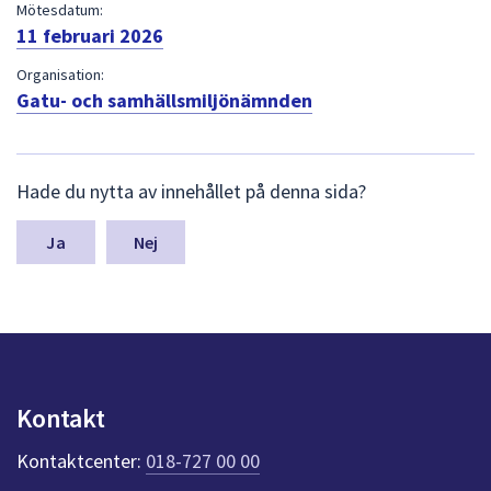
dem.
Mötesdatum:
11 februari 2026
Organisation:
Gatu- och samhällsmiljönämnden
L
Hade du nytta av innehållet på denna sida?
ä
m
n
Nej
a
s
y
n
p
u
n
Kontakt
k
t
Kontaktcenter:
018-727 00 00
e