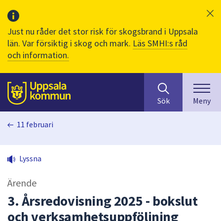
Just nu råder det stor risk för skogsbrand i Uppsala
län. Var försiktig i skog och mark.
Läs SMHI:s råd
och information.
Sök
huvudinnehåll
efter
Till sidans
Sök
Meny
innehåll
på
11 februari
webbplatsen.
När
du
Lyssna
börjar
skriva
Ärende
i
sökfältet
3. Årsredovisning 2025 - bokslut
kommer
och verksamhetsuppföljning
sökförslag