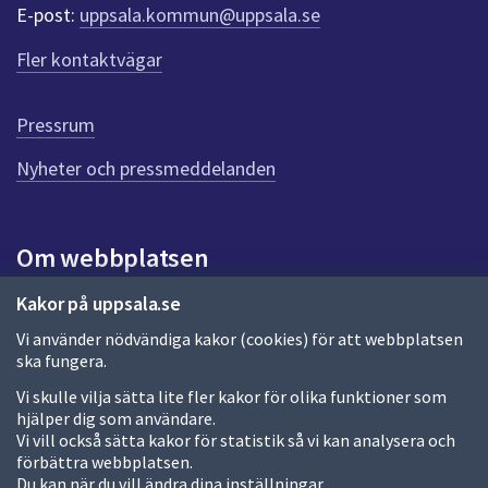
r
E-post:
uppsala.kommun@uppsala.se
f
ö
Fler kontaktvägar
r
d
e
Pressrum
n
n
Nyheter och pressmeddelanden
a
s
i
Om webbplatsen
d
a
Om webbplatsen
Kakor på uppsala.se
Vi använder nödvändiga kakor (cookies) för att webbplatsen
Allmänna handlingar och diarium
ska fungera.
Behandling av personuppgifter
Vi skulle vilja sätta lite fler kakor för olika funktioner som
hjälper dig som användare.
Kakor
Vi vill också sätta kakor för statistik så vi kan analysera och
förbättra webbplatsen.
Språk (other languages)
Du kan när du vill ändra dina inställningar.