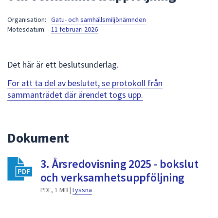
att
Organisation:
Gatu- och samhällsmiljönämnden
presenteras
Mötesdatum:
11 februari 2026
under
fältet.
Använd
Det här är ett beslutsunderlag.
piltangenterna
för
För att ta del av beslutet, se protokoll från
att
sammanträdet där ärendet togs upp.
navigera
mellan
sökförslagen
Dokument
och
enter
3. Årsredovisning 2025 - bokslut
för
att
och verksamhetsuppföljning
välja
PDF, 1 MB |
Lyssna
något
av