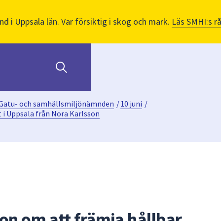
nd i Uppsala län. Var försiktig i skog och mark.
Läs SMHI:s r
Gatu- och samhällsmiljönämnden
/
10 juni
/
t i Uppsala från Nora Karlsson
on om att främja hållbar