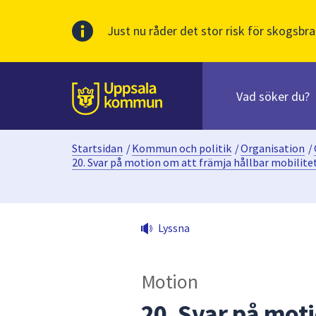
Just nu råder det stor risk för skogsbra
Sök
efter
huvudinnehåll
innehåll
Till sidans
på
webbplatsen.
Startsidan
/
Kommun och politik
/
Organisation
/
När
20. Svar på motion om att främja hållbar mobilite
du
börjar
skriva
i
Lyssna
sökfältet
kommer
sökförslag
Motion
att
20. Svar på moti
presenteras