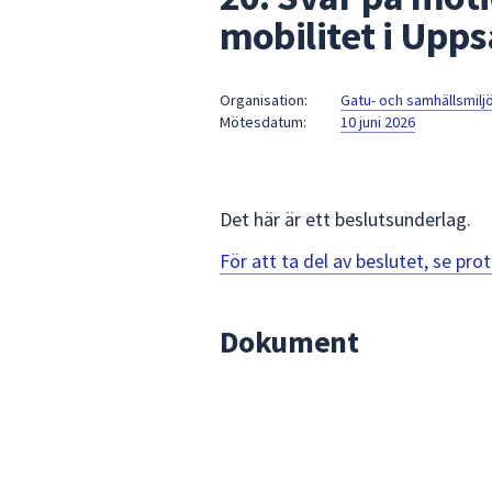
under
mobilitet i Upps
fältet.
Använd
piltangenterna
Organisation:
Gatu- och samhällsmil
för
Mötesdatum:
10 juni 2026
att
navigera
mellan
Det här är ett beslutsunderlag.
sökförslagen
och
För att ta del av beslutet, se pr
enter
för
att
Dokument
välja
något
av
dem.