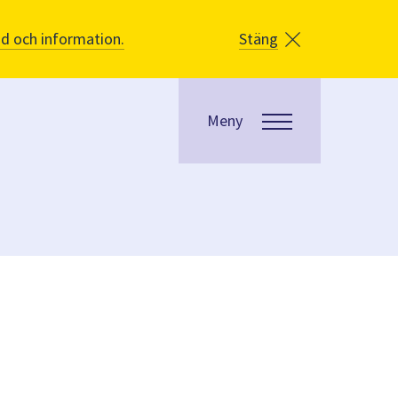
åd och information.
Stäng
Meny