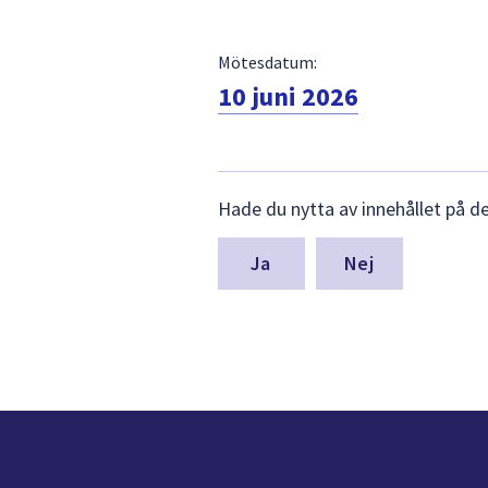
Mötesdatum:
10 juni 2026
Lämna
Hade du nytta av innehållet på d
synpunkter
för
denna
Nej
sida