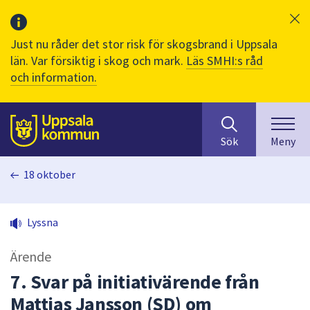
Just nu råder det stor risk för skogsbrand i Uppsala
län. Var försiktig i skog och mark.
Läs SMHI:s råd
och information.
Sök
huvudinnehåll
efter
Till sidans
Sök
Meny
innehåll
på
18 oktober
webbplatsen.
När
du
Lyssna
börjar
skriva
Ärende
i
sökfältet
7. Svar på initiativärende från
kommer
Mattias Jansson (SD) om
sökförslag