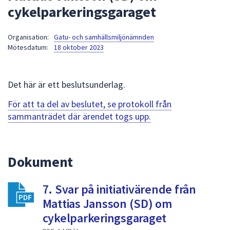
cykelparkeringsgaraget
att
presenteras
under
Organisation:
Gatu- och samhällsmiljönämnden
Mötesdatum:
18 oktober 2023
fältet.
Använd
piltangenterna
Det här är ett beslutsunderlag.
för
att
För att ta del av beslutet, se protokoll från
navigera
sammanträdet där ärendet togs upp.
mellan
sökförslagen
och
Dokument
enter
för
att
7. Svar på initiativärende från
välja
Mattias Jansson (SD) om
något
cykelparkeringsgaraget
av