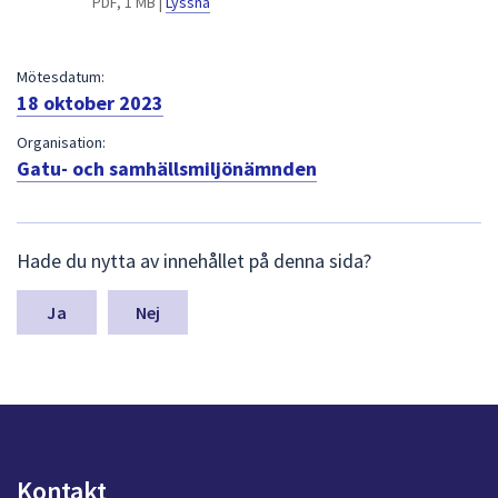
PDF, 1 MB |
Lyssna
dem.
Mötesdatum:
18 oktober 2023
Organisation:
Gatu- och samhällsmiljönämnden
L
Hade du nytta av innehållet på denna sida?
ä
m
n
Nej
a
s
y
n
p
u
n
Kontakt