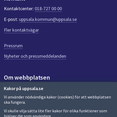
k
t
Kontaktcenter:
018-727 00 00
e
r
E-post:
uppsala.kommun@uppsala.se
f
ö
Fler kontaktvägar
r
d
e
Pressrum
n
n
Nyheter och pressmeddelanden
a
s
i
Om webbplatsen
d
a
Om webbplatsen
Kakor på uppsala.se
Vi använder nödvändiga kakor (cookies) för att webbplatsen
Allmänna handlingar och diarium
ska fungera.
Behandling av personuppgifter
Vi skulle vilja sätta lite fler kakor för olika funktioner som
hjälper dig som användare.