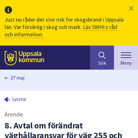
Just nu råder det stor risk för skogsbrand i Uppsala
län. Var försiktig i skog och mark.
Läs SMHI:s råd
och information.
Sök
huvudinnehåll
efter
Till sidans
Sök
Meny
innehåll
på
27 maj
webbplatsen.
När
du
Lyssna
börjar
skriva
Ärende
i
sökfältet
8. Avtal om förändrat
kommer
väghållaransvar för väg 255 och
sökförslag