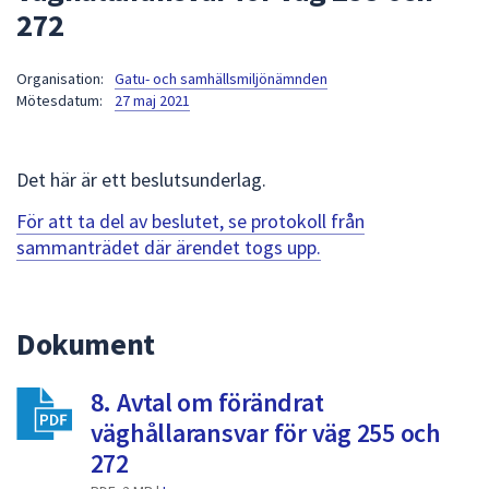
272
att
presenteras
under
Organisation:
Gatu- och samhällsmiljönämnden
Mötesdatum:
27 maj 2021
fältet.
Använd
piltangenterna
Det här är ett beslutsunderlag.
för
att
För att ta del av beslutet, se protokoll från
navigera
sammanträdet där ärendet togs upp.
mellan
sökförslagen
och
Dokument
enter
för
att
8. Avtal om förändrat
välja
väghållaransvar för väg 255 och
något
272
av