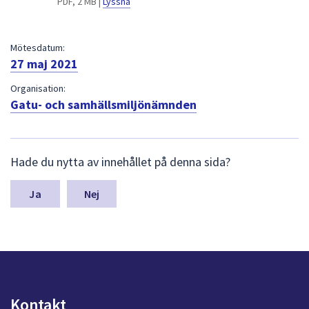
PDF, 2 MB |
Lyssna
dem.
Mötesdatum:
27 maj 2021
Organisation:
Gatu- och samhällsmiljönämnden
L
Hade du nytta av innehållet på denna sida?
ä
m
n
Nej
a
s
y
n
p
u
n
Kontakt