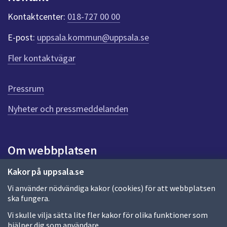
k
t
Kontaktcenter:
018-727 00 00
e
r
E-post:
uppsala.kommun@uppsala.se
f
ö
Fler kontaktvägar
r
d
e
Pressrum
n
n
Nyheter och pressmeddelanden
a
s
i
Om webbplatsen
d
a
Om webbplatsen
Kakor på uppsala.se
Vi använder nödvändiga kakor (cookies) för att webbplatsen
Allmänna handlingar och diarium
ska fungera.
Behandling av personuppgifter
Vi skulle vilja sätta lite fler kakor för olika funktioner som
hjälper dig som användare.