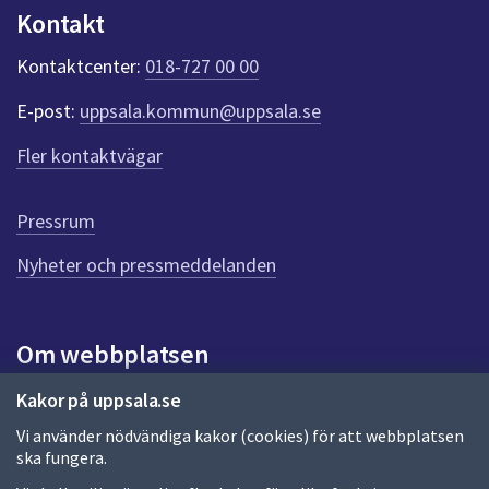
n
Kontakt
k
t
Kontaktcenter:
018-727 00 00
e
r
E-post:
uppsala.kommun@uppsala.se
f
ö
Fler kontaktvägar
r
d
e
Pressrum
n
n
Nyheter och pressmeddelanden
a
s
i
Om webbplatsen
d
a
Om webbplatsen
Kakor på uppsala.se
Vi använder nödvändiga kakor (cookies) för att webbplatsen
Allmänna handlingar och diarium
ska fungera.
Behandling av personuppgifter