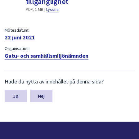
tillgänglighet
dem.
PDF, 1 MB |
Lyssna
Mötesdatum:
22 juni 2021
Organisation:
Gatu- och samhällsmiljönämnden
L
Hade du nytta av innehållet på denna sida?
ä
m
n
Nej
a
s
y
n
p
u