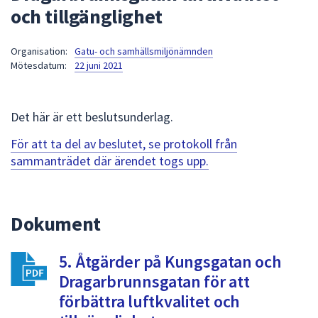
och tillgänglighet
att
presenteras
under
Organisation:
Gatu- och samhällsmiljönämnden
Mötesdatum:
22 juni 2021
fältet.
Använd
piltangenterna
Det här är ett beslutsunderlag.
för
att
För att ta del av beslutet, se protokoll från
navigera
sammanträdet där ärendet togs upp.
mellan
sökförslagen
och
Dokument
enter
för
att
5. Åtgärder på Kungsgatan och
välja
Dragarbrunnsgatan för att
något
förbättra luftkvalitet och
av