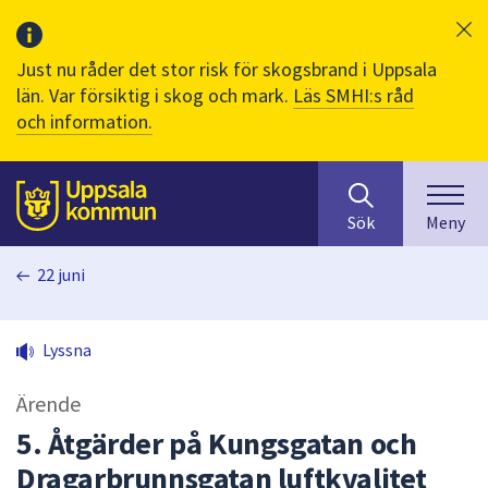
Just nu råder det stor risk för skogsbrand i Uppsala
län. Var försiktig i skog och mark.
Läs SMHI:s råd
och information.
Sök
huvudinnehåll
efter
Till sidans
Sök
Meny
innehåll
på
22 juni
webbplatsen.
När
du
Lyssna
börjar
skriva
Ärende
i
sökfältet
5. Åtgärder på Kungsgatan och
kommer
Dragarbrunnsgatan luftkvalitet
sökförslag