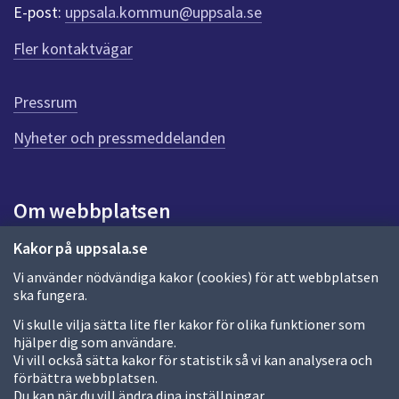
r
E-post:
uppsala.kommun@uppsala.se
f
ö
Fler kontaktvägar
r
d
e
Pressrum
n
n
Nyheter och pressmeddelanden
a
s
i
Om webbplatsen
d
a
Om webbplatsen
Kakor på uppsala.se
Vi använder nödvändiga kakor (cookies) för att webbplatsen
Allmänna handlingar och diarium
ska fungera.
Behandling av personuppgifter
Vi skulle vilja sätta lite fler kakor för olika funktioner som
hjälper dig som användare.
Kakor
Vi vill också sätta kakor för statistik så vi kan analysera och
förbättra webbplatsen.
Språk (other languages)
Du kan när du vill ändra dina inställningar.