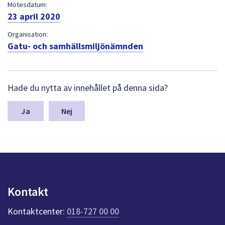
dem.
Mötesdatum:
23 april 2020
Organisation:
Gatu- och samhällsmiljönämnden
L
Hade du nytta av innehållet på denna sida?
ä
m
n
Nej
a
s
y
n
p
u
n
Kontakt
k
t
Kontaktcenter:
018-727 00 00
e