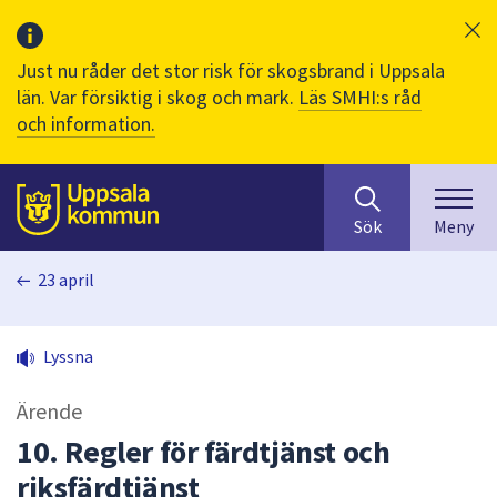
Just nu råder det stor risk för skogsbrand i Uppsala
län. Var försiktig i skog och mark.
Läs SMHI:s råd
och information.
Sök
huvudinnehåll
efter
Till sidans
Sök
Meny
innehåll
på
23 april
webbplatsen.
När
du
Lyssna
börjar
skriva
Ärende
i
sökfältet
10. Regler för färdtjänst och
kommer
riksfärdtjänst
sökförslag