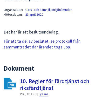
att
Organisation:
Gatu- och samhällsmiljönämnden
presenteras
Mötesdatum:
23 april 2020
under
fältet.
Använd
Det här är ett beslutsunderlag.
piltangenterna
för
För att ta del av beslutet, se protokoll från
att
sammanträdet där ärendet togs upp.
navigera
mellan
sökförslagen
Dokument
och
enter
10. Regler för färdtjänst och
för
att
riksfärdtjänst
välja
PDF, 803 KB |
Lyssna
något
av