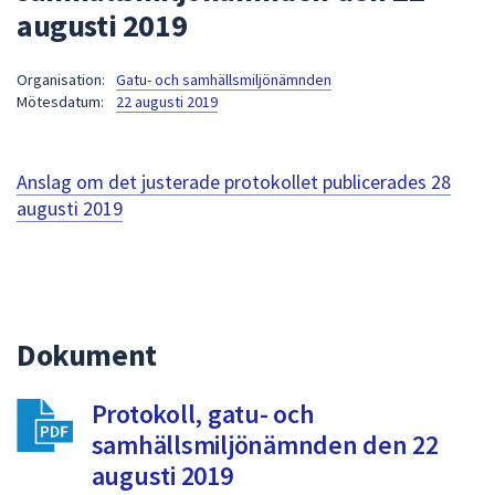
augusti 2019
att
presenteras
under
Organisation:
Gatu- och samhällsmiljönämnden
Mötesdatum:
22 augusti 2019
fältet.
Använd
piltangenterna
Anslag om det justerade protokollet publicerades
28
för
augusti 2019
att
navigera
mellan
sökförslagen
och
enter
Dokument
för
att
Protokoll, gatu- och
välja
samhällsmiljönämnden den 22
något
augusti 2019
av