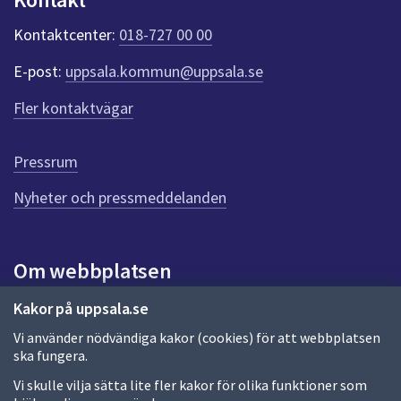
k
t
Kontaktcenter:
018-727 00 00
e
r
E-post:
uppsala.kommun@uppsala.se
f
ö
Fler kontaktvägar
r
d
e
Pressrum
n
n
Nyheter och pressmeddelanden
a
s
i
Om webbplatsen
d
a
Om webbplatsen
Kakor på uppsala.se
Vi använder nödvändiga kakor (cookies) för att webbplatsen
Allmänna handlingar och diarium
ska fungera.
Behandling av personuppgifter
Vi skulle vilja sätta lite fler kakor för olika funktioner som