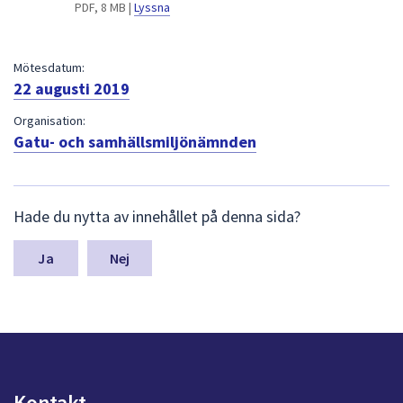
dem.
PDF, 8 MB |
Lyssna
Mötesdatum:
22 augusti 2019
Organisation:
Gatu- och samhällsmiljönämnden
L
Hade du nytta av innehållet på denna sida?
ä
m
n
Nej
a
s
y
n
p
u
n
Kontakt