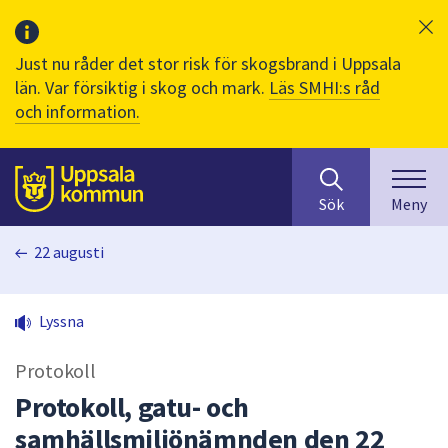
Just nu råder det stor risk för skogsbrand i Uppsala
län. Var försiktig i skog och mark.
Läs SMHI:s råd
och information.
Sök
huvudinnehåll
efter
Till sidans
Sök
Meny
innehåll
på
22 augusti
webbplatsen.
När
du
Lyssna
börjar
skriva
Protokoll
i
sökfältet
Protokoll, gatu- och
kommer
samhällsmiljönämnden den 22
sökförslag