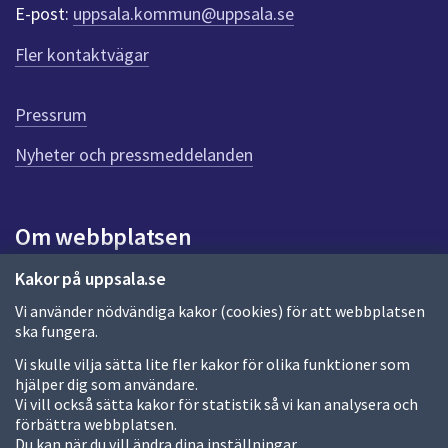
r
E-post:
uppsala.kommun@uppsala.se
f
ö
Fler kontaktvägar
r
d
e
Pressrum
n
n
Nyheter och pressmeddelanden
a
s
i
Om webbplatsen
d
a
Om webbplatsen
Kakor på uppsala.se
Vi använder nödvändiga kakor (cookies) för att webbplatsen
Allmänna handlingar och diarium
ska fungera.
Behandling av personuppgifter
Vi skulle vilja sätta lite fler kakor för olika funktioner som
hjälper dig som användare.
Kakor
Vi vill också sätta kakor för statistik så vi kan analysera och
förbättra webbplatsen.
Språk (other languages)
Du kan när du vill ändra dina inställningar.