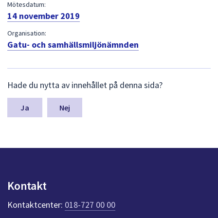
dem.
Mötesdatum:
14 november 2019
Organisation:
Gatu- och samhällsmiljönämnden
L
Hade du nytta av innehållet på denna sida?
ä
m
n
Nej
a
s
y
n
p
u
n
Kontakt
k
t
Kontaktcenter:
018-727 00 00
e