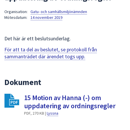
att
Organisation:
Gatu- och samhällsmiljönämnden
presenteras
Mötesdatum:
14 november 2019
under
fältet.
Använd
Det här är ett beslutsunderlag.
piltangenterna
för
För att ta del av beslutet, se protokoll från
att
sammanträdet där ärendet togs upp.
navigera
mellan
sökförslagen
Dokument
och
enter
15 Motion av Hanna (-) om
för
att
uppdatering av ordningsregler
välja
PDF, 270 KB |
Lyssna
något
av