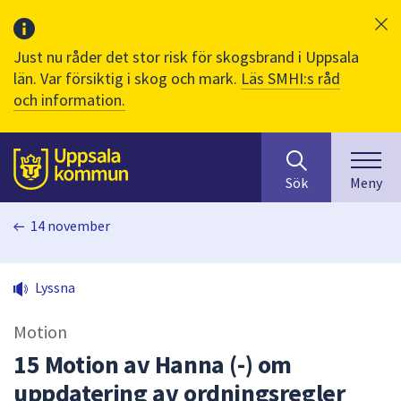
Just nu råder det stor risk för skogsbrand i Uppsala
län. Var försiktig i skog och mark.
Läs SMHI:s råd
och information.
Sök
huvudinnehåll
efter
Till sidans
Sök
Meny
innehåll
på
14 november
webbplatsen.
När
du
Lyssna
börjar
skriva
Motion
i
sökfältet
15 Motion av Hanna (-) om
kommer
uppdatering av ordningsregler
sökförslag