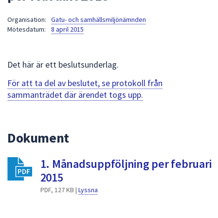
att
Organisation:
Gatu- och samhällsmiljönämnden
presenteras
Mötesdatum:
8 april 2015
under
fältet.
Använd
Det här är ett beslutsunderlag.
piltangenterna
för
För att ta del av beslutet, se protokoll från
att
sammanträdet där ärendet togs upp.
navigera
mellan
sökförslagen
Dokument
och
enter
1. Månadsuppföljning per februari
för
att
2015
välja
PDF, 127 KB |
Lyssna
något
av