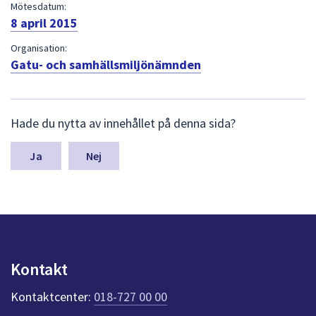
dem.
Mötesdatum:
8 april 2015
Organisation:
Gatu- och samhällsmiljönämnden
L
Hade du nytta av innehållet på denna sida?
ä
m
n
Nej
a
s
y
n
p
u
n
Kontakt
k
t
Kontaktcenter:
018-727 00 00
e