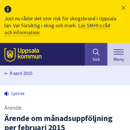
Just nu råder det stor risk för skogsbrand i Uppsala
län. Var försiktig i skog och mark.
Läs SMHI:s råd
och information.
Sök
huvudinnehåll
efter
Till sidans
Sök
Meny
innehåll
på
8 april 2015
webbplatsen.
När
du
Lyssna
börjar
skriva
Ärende
i
sökfältet
Ärende om månadsuppföljning
kommer
per februari 2015
sökförslag