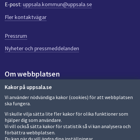
r
E-post:
uppsala.kommun@uppsala.se
f
ö
Fler kontaktvägar
r
d
e
Pressrum
n
n
Nyheter och pressmeddelanden
a
s
i
Om webbplatsen
d
a
Om webbplatsen
Kakor på uppsala.se
Vi använder nödvändiga kakor (cookies) för att webbplatsen
Allmänna handlingar och diarium
ska fungera.
Behandling av personuppgifter
Vi skulle vilja sätta lite fler kakor för olika funktioner som
hjälper dig som användare.
Kakor
Vi vill också sätta kakor för statistik så vi kan analysera och
förbättra webbplatsen.
Språk (other languages)
Du kan när du vill ändra dina inställningar.