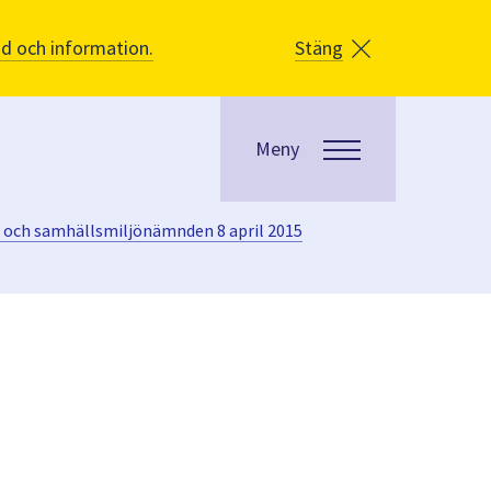
åd och information.
Stäng
Meny
- och samhällsmiljönämnden 8 april 2015