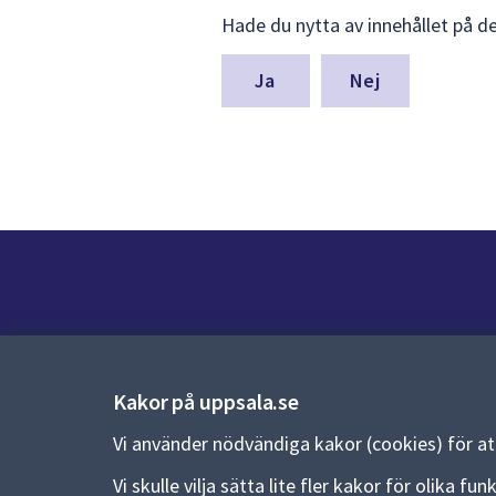
Lämna
Hade du nytta av innehållet på d
synpunkter
för
denna
Nej
sida
Kontakt
Kontaktcenter:
018-727 00 00
Kakor på uppsala.se
E-post:
uppsala.kommun@uppsala.se
Vi använder nödvändiga kakor (cookies) för a
Fler kontaktvägar
Vi skulle vilja sätta lite fler kakor för olika 