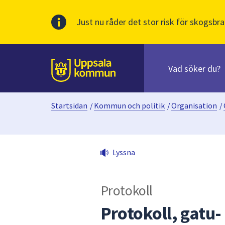
Just nu råder det stor risk för skogsbra
Sök
efter
huvudinnehåll
innehåll
Till sidans
på
webbplatsen.
Startsidan
/
Kommun och politik
/
Organisation
/
När
du
börjar
skriva
Lyssna
i
sökfältet
kommer
Protokoll
sökförslag
att
Protokoll, gatu
presenteras