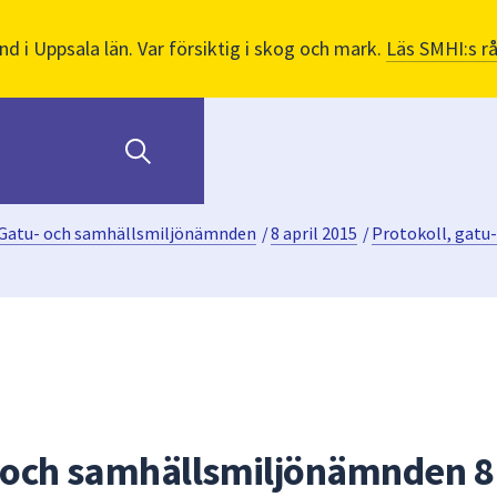
nd i Uppsala län. Var försiktig i skog och mark.
Läs SMHI:s r
Gatu- och samhällsmiljönämnden
/
8 april 2015
/
Protokoll, gatu
- och samhällsmiljönämnden 8