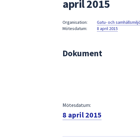
april 2015
under
fältet.
Använd
Organisation:
Gatu- och samhällsmil
piltangenterna
Mötesdatum:
8 april 2015
för
att
navigera
Dokument
mellan
sökförslagen
och
enter
för
att
välja
Mötesdatum:
något
8 april 2015
av
dem.