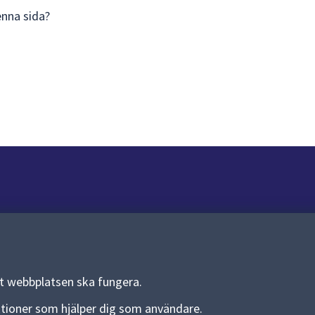
enna sida?
Om webbplatsen
Om webbplatsen
Allmänna handlingar och diarium
tt webbplatsen ska fungera.
Behandling av personuppgifter
funktioner som hjälper dig som användare.