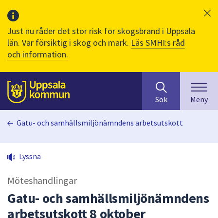
Just nu råder det stor risk för skogsbrand i Uppsala
län. Var försiktig i skog och mark.
Läs SMHI:s råd
och information.
Sök
huvudinnehåll
efter
Till sidans
Sök
Meny
innehåll
på
Gatu- och samhällsmiljönämndens arbetsutskott
webbplatsen.
När
du
Lyssna
börjar
skriva
Möteshandlingar
i
sökfältet
Gatu- och samhällsmiljönämndens
kommer
arbetsutskott 8 oktober
sökförslag