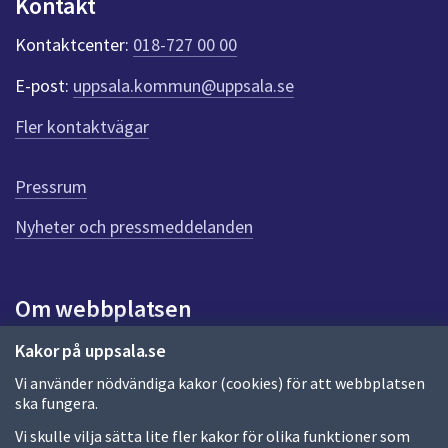
Kontakt
dem.
n
k
Kontaktcenter:
018-727 00 00
t
e
E-post:
uppsala.kommun@uppsala.se
r
f
Fler kontaktvägar
ö
r
d
Pressrum
e
n
Nyheter och pressmeddelanden
n
a
s
i
Om webbplatsen
d
a
Om webbplatsen
Kakor på uppsala.se
Vi använder nödvändiga kakor (cookies) för att webbplatsen
Allmänna handlingar och diarium
ska fungera.
Behandling av personuppgifter
Vi skulle vilja sätta lite fler kakor för olika funktioner som