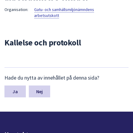
att
Organisation:
Gatu- och samhällsmiljönämndens
presenteras
arbetsutskott
under
fältet.
Använd
Kallelse och protokoll
piltangenterna
för
att
navigera
mellan
L
Hade du nytta av innehållet på denna sida?
sökförslagen
ä
och
m
n
Nej
enter
a
för
s
att
y
välja
n
något
p
av
u