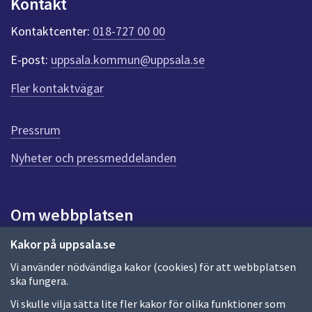
Kontakt
dem.
n
k
Kontaktcenter:
018-727 00 00
t
e
E-post:
uppsala.kommun@uppsala.se
r
f
Fler kontaktvägar
ö
r
d
Pressrum
e
n
Nyheter och pressmeddelanden
n
a
s
i
Om webbplatsen
d
a
Om webbplatsen
Kakor på uppsala.se
Vi använder nödvändiga kakor (cookies) för att webbplatsen
Allmänna handlingar och diarium
ska fungera.
Behandling av personuppgifter
Vi skulle vilja sätta lite fler kakor för olika funktioner som