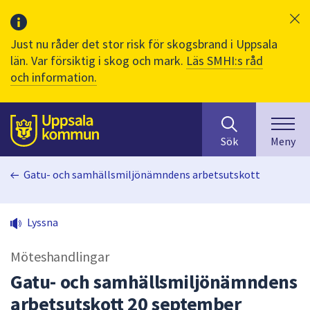
Just nu råder det stor risk för skogsbrand i Uppsala
län. Var försiktig i skog och mark.
Läs SMHI:s råd
och information.
Sök
huvudinnehåll
efter
Till sidans
Sök
Meny
innehåll
på
Gatu- och samhällsmiljönämndens arbetsutskott
webbplatsen.
När
du
Lyssna
börjar
skriva
Möteshandlingar
i
sökfältet
Gatu- och samhällsmiljönämndens
kommer
arbetsutskott 20 september
sökförslag