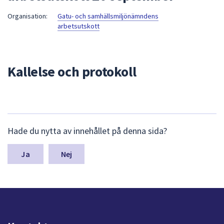
att
Organisation:
Gatu- och samhällsmiljönämndens
presenteras
arbetsutskott
under
fältet.
Använd
Kallelse och protokoll
piltangenterna
för
att
navigera
mellan
L
Hade du nytta av innehållet på denna sida?
sökförslagen
ä
och
m
n
Nej
enter
a
för
s
att
y
välja
n
något
p
av
u