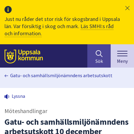
Just nu råder det stor risk för skogsbrand i Uppsala
län. Var försiktig i skog och mark.
Läs SMHI:s råd
och information.
Sök
huvudinnehåll
efter
Till sidans
Sök
Meny
innehåll
på
Gatu- och samhällsmiljönämndens arbetsutskott
webbplatsen.
När
du
Lyssna
börjar
skriva
Möteshandlingar
i
sökfältet
Gatu- och samhällsmiljönämndens
kommer
arbetsutskott 10 december
sökförslag