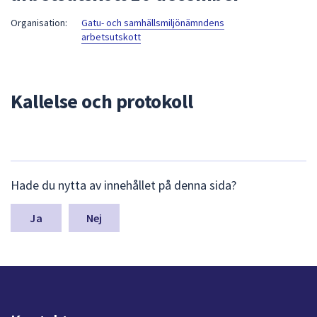
att
Organisation:
Gatu- och samhällsmiljönämndens
presenteras
arbetsutskott
under
fältet.
Använd
Kallelse och protokoll
piltangenterna
för
att
navigera
mellan
L
Hade du nytta av innehållet på denna sida?
sökförslagen
ä
och
m
n
Nej
enter
a
för
s
att
y
välja
n
något
p
av
u