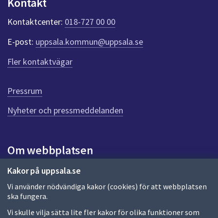
Kontakt
dem.
n
k
Kontaktcenter:
018-727 00 00
t
e
E-post:
uppsala.kommun@uppsala.se
r
f
Fler kontaktvägar
ö
r
d
Pressrum
e
n
Nyheter och pressmeddelanden
n
a
s
i
Om webbplatsen
d
a
Om webbplatsen
Kakor på uppsala.se
Vi använder nödvändiga kakor (cookies) för att webbplatsen
Allmänna handlingar och diarium
ska fungera.
Behandling av personuppgifter
Vi skulle vilja sätta lite fler kakor för olika funktioner som