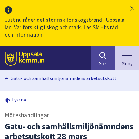
Just nu råder det stor risk för skogsbrand i Uppsala
län. Var försiktig i skog och mark.
Läs SMHI:s råd
och information.
Sök
huvudinnehåll
efter
Till sidans
Sök
Meny
innehåll
på
Gatu- och samhällsmiljönämndens arbetsutskott
webbplatsen.
När
du
Lyssna
börjar
skriva
Möteshandlingar
i
sökfältet
Gatu- och samhällsmiljönämndens
kommer
arbetsutskott 28 mars
sökförslag