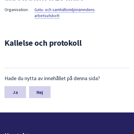
att
Organisation:
Gatu- och samhällsmiljönämndens
presenteras
arbetsutskott
under
fältet.
Använd
Kallelse och protokoll
piltangenterna
för
att
navigera
mellan
L
Hade du nytta av innehållet på denna sida?
sökförslagen
ä
och
m
n
Nej
enter
a
för
s
att
y
välja
n
något
p
av
u