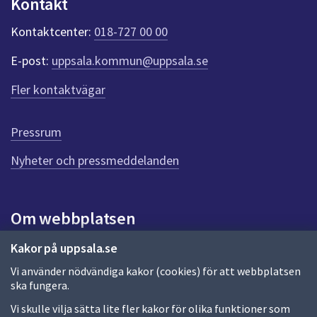
Kontakt
dem.
n
k
Kontaktcenter:
018-727 00 00
t
e
E-post:
uppsala.kommun@uppsala.se
r
f
Fler kontaktvägar
ö
r
d
Pressrum
e
n
Nyheter och pressmeddelanden
n
a
s
i
Om webbplatsen
d
a
Om webbplatsen
Kakor på uppsala.se
Vi använder nödvändiga kakor (cookies) för att webbplatsen
Allmänna handlingar och diarium
ska fungera.
Behandling av personuppgifter
Vi skulle vilja sätta lite fler kakor för olika funktioner som