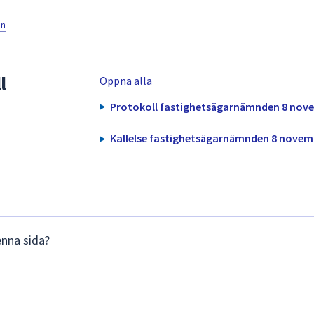
en
l
Öppna alla
Protokoll fastighetsägarnämnden 8 nov
Kallelse fastighetsägarnämnden 8 novem
enna sida?