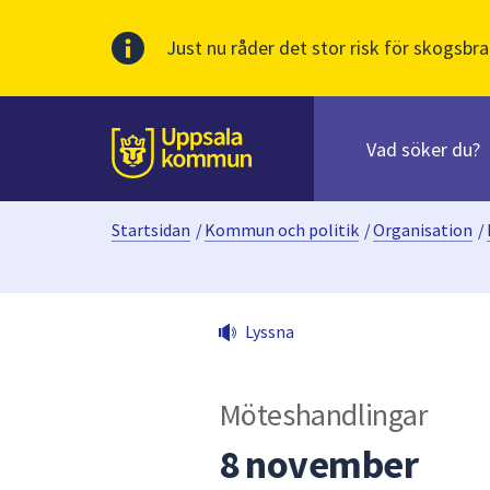
Just nu råder det stor risk för skogsbra
Sök
efter
huvudinnehåll
innehåll
Till sidans
på
webbplatsen.
Startsidan
/
Kommun och politik
/
Organisation
/
När
du
börjar
skriva
Lyssna
i
sökfältet
kommer
Möteshandlingar
sökförslag
att
8 november
presenteras