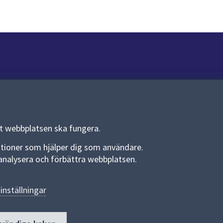
Om webbplatsen
Om webbplatsen
Allmänna handlingar och diarium
tt webbplatsen ska fungera.
Behandling av personuppgifter
funktioner som hjälper dig som användare.
an analysera och förbättra webbplatsen.
Kakor
Språk (other languages)
inställningar
Tillgänglighetsredogörelse