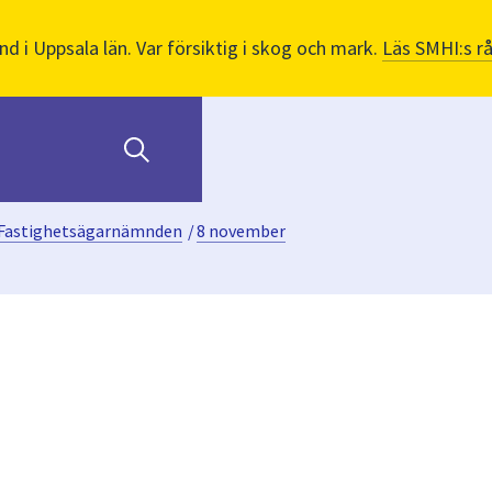
nd i Uppsala län. Var försiktig i skog och mark.
Läs SMHI:s r
Fastighetsägarnämnden
/
8 november