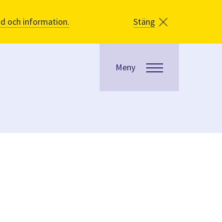
åd och information.
Stäng
Meny