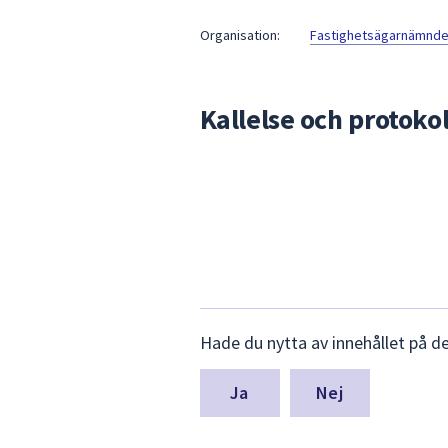
under
fältet.
Organisation:
Fastighetsägarnämnd
Använd
piltangenterna
för
Kallelse och protokol
att
navigera
mellan
sökförslagen
och
enter
för
att
välja
Lämna
Hade du nytta av innehållet på d
något
synpunkter
för
av
denna
Nej
dem.
sida