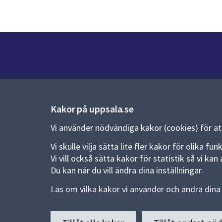
Kontakt
Kontaktcenter:
018-727 00 00
Kakor på uppsala.se
E-post:
uppsala.kommun@uppsala.se
Vi använder nödvändiga kakor (cookies) för a
Fler kontaktvägar
Vi skulle vilja sätta lite fler kakor för olika 
Vi vill också sätta kakor för statistik så vi k
Du kan när du vill ändra dina inställningar.
Pressrum
Läs om vilka kakor vi använder och ändra dina 
Nyheter och pressmeddelanden
Till