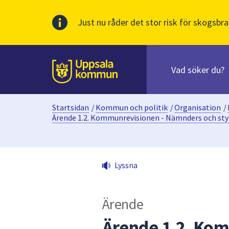
Just nu råder det stor risk för skogsbra
Sök
efter
huvudinnehåll
innehåll
Till sidans
på
webbplatsen.
Startsidan
/
Kommun och politik
/
Organisation
/
När
Ärende 1.2. Kommunrevisionen - Nämnders och sty
du
börjar
skriva
i
Lyssna
sökfältet
kommer
sökförslag
Ärende
att
Ärende 1.2. Ko
presenteras