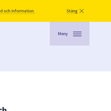
åd och information.
Stäng
Meny
ch