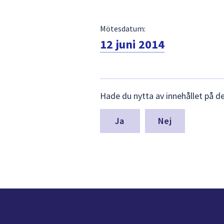
Mötesdatum:
12 juni 2014
Lämna
Hade du nytta av innehållet på d
synpunkter
för
denna
Nej
sida