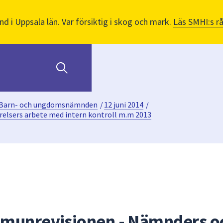
nd i Uppsala län. Var försiktig i skog och mark.
Läs SMHI:s r
Barn- och ungdomsnämnden
/
12 juni 2014
/
relsers arbete med intern kontroll m.m 2013
mmunrevisionen - Nämnders o