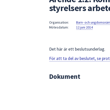
under
styrelsers arbe
fältet.
Använd
piltangenterna
Organisation:
Barn- och ungdomsnä
för
Mötesdatum:
12 juni 2014
att
navigera
mellan
Det här är ett beslutsunderlag.
sökförslagen
och
För att ta del av beslutet, se pr
enter
för
att
Dokument
välja
något
av
dem.