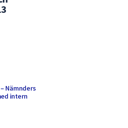
13
 – Nämnders
med intern