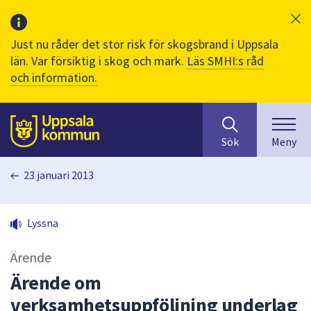
Just nu råder det stor risk för skogsbrand i Uppsala
län. Var försiktig i skog och mark.
Läs SMHI:s råd
och information.
Sök
huvudinnehåll
efter
Till sidans
Sök
Meny
innehåll
på
23 januari 2013
webbplatsen.
När
du
Lyssna
börjar
skriva
Ärende
i
sökfältet
Ärende om
kommer
verksamhetsuppföljning underlag
sökförslag