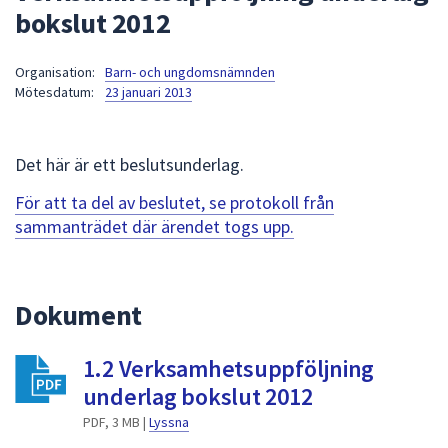
bokslut 2012
att
presenteras
under
Organisation:
Barn- och ungdomsnämnden
Mötesdatum:
23 januari 2013
fältet.
Använd
piltangenterna
Det här är ett beslutsunderlag.
för
att
För att ta del av beslutet, se protokoll från
navigera
sammanträdet där ärendet togs upp.
mellan
sökförslagen
och
Dokument
enter
för
att
1.2 Verksamhetsuppföljning
välja
underlag bokslut 2012
något
PDF, 3 MB |
Lyssna
av