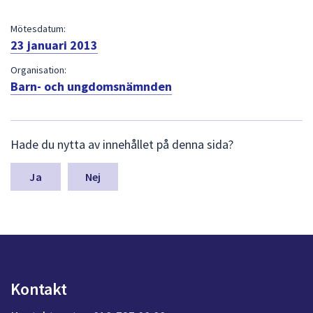
dem.
Mötesdatum:
23 januari 2013
Organisation:
Barn- och ungdomsnämnden
L
Hade du nytta av innehållet på denna sida?
ä
m
n
Nej
a
s
y
n
p
u
n
Kontakt
k
t