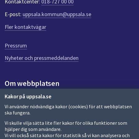
Kontaktcenter:
018-727 00 00
e
r
E-post:
uppsala.kommun@uppsala.se
f
ö
Fler kontaktvägar
r
d
e
Pressrum
n
n
Nyheter och pressmeddelanden
a
s
i
Om webbplatsen
d
a
Om webbplatsen
Kakor på uppsala.se
Vi använder nödvändiga kakor (cookies) för att webbplatsen
Allmänna handlingar och diarium
ska fungera.
Behandling av personuppgifter
Vi skulle vilja sätta lite fler kakor för olika funktioner som
hjälper dig som användare.
Kakor
Vi vill också sätta kakor för statistik så vi kan analysera och