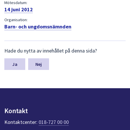
dem.
Mötesdatum:
14 juni 2012
Organisation:
Barn- och ungdomsnämnden
L
Hade du nytta av innehållet på denna sida?
ä
m
n
Nej
a
s
y
n
p
u
n
Kontakt
k
t
Kontaktcenter:
018-727 00 00
e