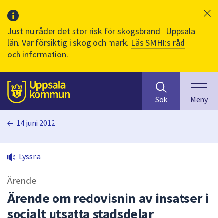
Just nu råder det stor risk för skogsbrand i Uppsala
län. Var försiktig i skog och mark.
Läs SMHI:s råd
och information.
Sök
huvudinnehåll
efter
Till sidans
Sök
Meny
innehåll
på
14 juni 2012
webbplatsen.
När
du
Lyssna
börjar
skriva
Ärende
i
sökfältet
Ärende om redovisnin av insatser i
kommer
socialt utsatta stadsdelar
sökförslag