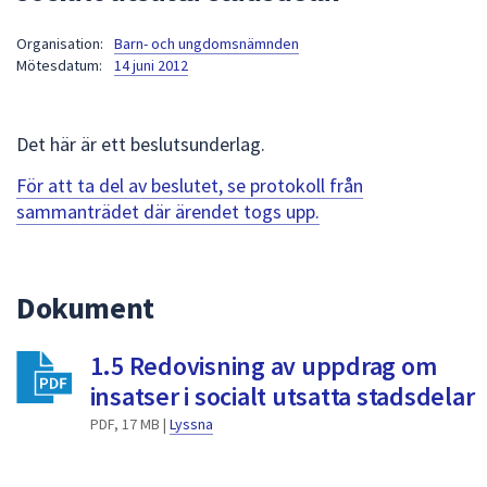
att
Organisation:
Barn- och ungdomsnämnden
presenteras
Mötesdatum:
14 juni 2012
under
fältet.
Använd
Det här är ett beslutsunderlag.
piltangenterna
för
För att ta del av beslutet, se protokoll från
att
sammanträdet där ärendet togs upp.
navigera
mellan
sökförslagen
Dokument
och
enter
1.5 Redovisning av uppdrag om
för
att
insatser i socialt utsatta stadsdelar
välja
PDF, 17 MB |
Lyssna
något
av