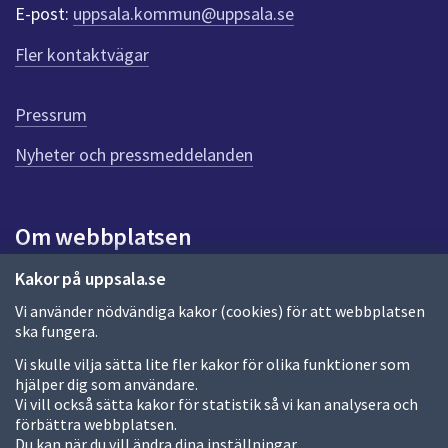
r
E-post:
uppsala.kommun@uppsala.se
f
ö
Fler kontaktvägar
r
d
e
Pressrum
n
n
Nyheter och pressmeddelanden
a
s
i
Om webbplatsen
d
a
Om webbplatsen
Kakor på uppsala.se
Vi använder nödvändiga kakor (cookies) för att webbplatsen
Allmänna handlingar och diarium
ska fungera.
Behandling av personuppgifter
Vi skulle vilja sätta lite fler kakor för olika funktioner som
hjälper dig som användare.
Kakor
Vi vill också sätta kakor för statistik så vi kan analysera och
förbättra webbplatsen.
Språk (other languages)
Du kan när du vill ändra dina inställningar.