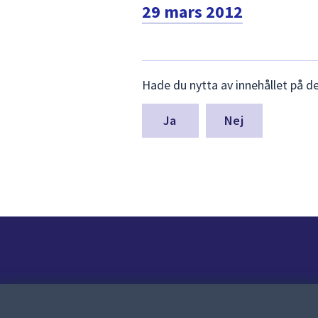
29 mars 2012
Lämna
Hade du nytta av innehållet på d
synpunkter
för
denna
Nej
sida
Kontakt