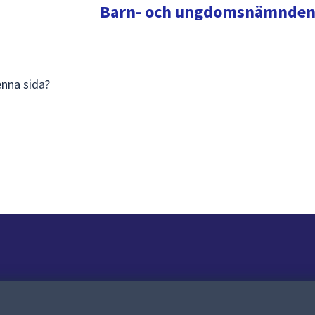
Barn- och ungdomsnämnde
enna sida?
Om webbplatsen