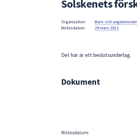
Solskenets förs
under
fältet.
Använd
Organisation:
Barn- och ungdomsnä
piltangenterna
Mötesdatum:
29 mars 2012
för
att
navigera
mellan
Det här är ett beslutsunderlag.
sökförslagen
och
enter
Dokument
för
att
välja
något
av
dem.
Mötesdatum: