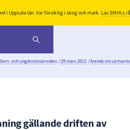
nd i Uppsala län. Var försiktig i skog och mark.
Läs SMHI:s r
Barn- och ungdomsnämnden
/
29 mars 2012
/
Ärende om utmaning 
ing gällande driften av