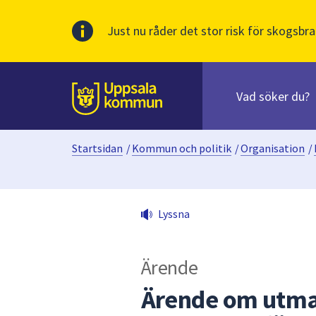
Just nu råder det stor risk för skogsbra
Sök
efter
huvudinnehåll
innehåll
Till sidans
på
webbplatsen.
Startsidan
/
Kommun och politik
/
Organisation
/
När
du
börjar
skriva
Lyssna
i
sökfältet
kommer
Ärende
sökförslag
att
Ärende om utman
presenteras