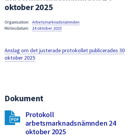
oktober 2025
att
presenteras
under
Organisation:
Arbetsmarknadsnämnden
Mötesdatum:
24 oktober 2025
fältet.
Använd
piltangenterna
Anslag om det justerade protokollet publicerades
30
för
oktober 2025
att
navigera
mellan
sökförslagen
och
enter
Dokument
för
att
Protokoll
välja
arbetsmarknadsnämnden 24
något
oktober 2025
av