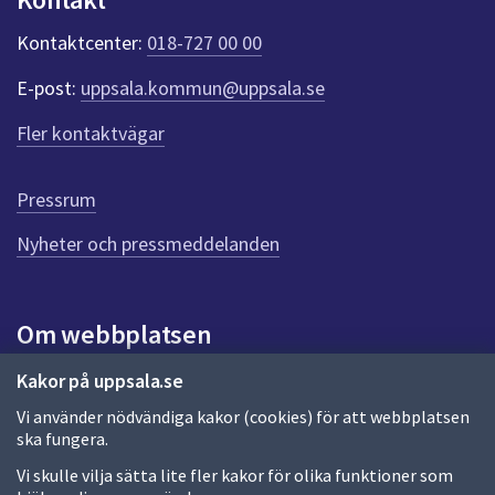
k
t
Kontaktcenter:
018-727 00 00
e
r
E-post:
uppsala.kommun@uppsala.se
f
ö
Fler kontaktvägar
r
d
e
Pressrum
n
n
Nyheter och pressmeddelanden
a
s
i
Om webbplatsen
d
a
Om webbplatsen
Kakor på uppsala.se
Vi använder nödvändiga kakor (cookies) för att webbplatsen
Allmänna handlingar och diarium
ska fungera.
Behandling av personuppgifter
Vi skulle vilja sätta lite fler kakor för olika funktioner som