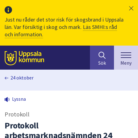
Just nu råder det stor risk för skogsbrand i Uppsala
län. Var försiktig i skog och mark.
Läs SMHI:s råd
och information.
Sök
huvudinnehåll
efter
Till sidans
Sök
Meny
innehåll
på
24 oktober
webbplatsen.
När
du
Lyssna
börjar
skriva
Protokoll
i
sökfältet
Protokoll
kommer
arbetsmarknadsnämnden 24
sökförslag