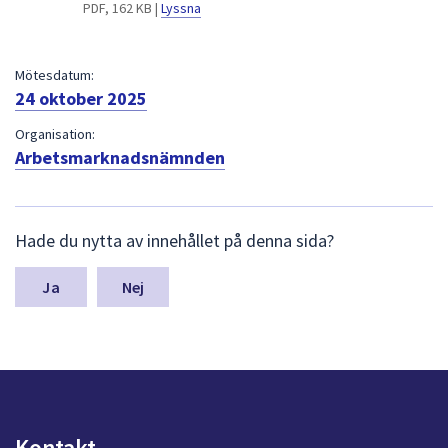
dem.
PDF, 162 KB |
Lyssna
Mötesdatum:
24 oktober 2025
Organisation:
Arbetsmarknadsnämnden
L
Hade du nytta av innehållet på denna sida?
ä
m
n
Nej
a
s
y
n
p
u
n
Kontakt