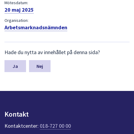
dem.
Mötesdatum:
20 maj 2025
Organisation:
Arbetsmarknadsnämnden
L
Hade du nytta av innehållet på denna sida?
ä
m
n
Nej
a
s
y
n
p
u
n
Kontakt
k
t
Kontaktcenter:
018-727 00 00
e