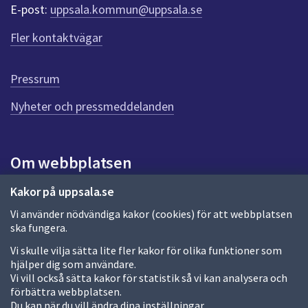
r
E-post:
uppsala.kommun@uppsala.se
f
ö
Fler kontaktvägar
r
d
e
Pressrum
n
n
Nyheter och pressmeddelanden
a
s
i
Om webbplatsen
d
a
Om webbplatsen
Kakor på uppsala.se
Vi använder nödvändiga kakor (cookies) för att webbplatsen
Allmänna handlingar och diarium
ska fungera.
Behandling av personuppgifter
Vi skulle vilja sätta lite fler kakor för olika funktioner som
hjälper dig som användare.
Kakor
Vi vill också sätta kakor för statistik så vi kan analysera och
förbättra webbplatsen.
Språk (other languages)
Du kan när du vill ändra dina inställningar.