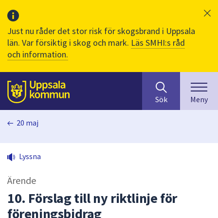
Just nu råder det stor risk för skogsbrand i Uppsala
län. Var försiktig i skog och mark.
Läs SMHI:s råd
och information.
Sök
huvudinnehåll
efter
Till sidans
Sök
Meny
innehåll
på
20 maj
webbplatsen.
När
du
Lyssna
börjar
skriva
Ärende
i
sökfältet
10. Förslag till ny riktlinje för
kommer
föreningsbidrag
sökförslag