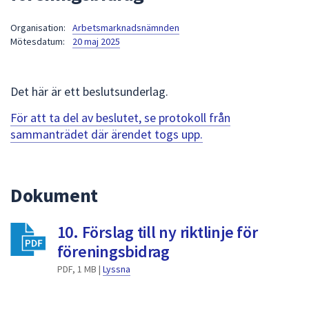
att
Organisation:
Arbetsmarknadsnämnden
presenteras
Mötesdatum:
20 maj 2025
under
fältet.
Använd
Det här är ett beslutsunderlag.
piltangenterna
för
För att ta del av beslutet, se protokoll från
att
sammanträdet där ärendet togs upp.
navigera
mellan
sökförslagen
Dokument
och
enter
10. Förslag till ny riktlinje för
för
att
föreningsbidrag
välja
PDF, 1 MB |
Lyssna
något
av