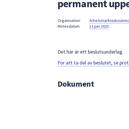
permanent uppeh
under
fältet.
Använd
Organisation:
Arbetsmarknadsnämn
piltangenterna
Mötesdatum:
13 juni 2025
för
att
navigera
mellan
Det här är ett beslutsunderlag.
sökförslagen
För att ta del av beslutet, se pr
och
enter
för
Dokument
att
välja
något
av
dem.