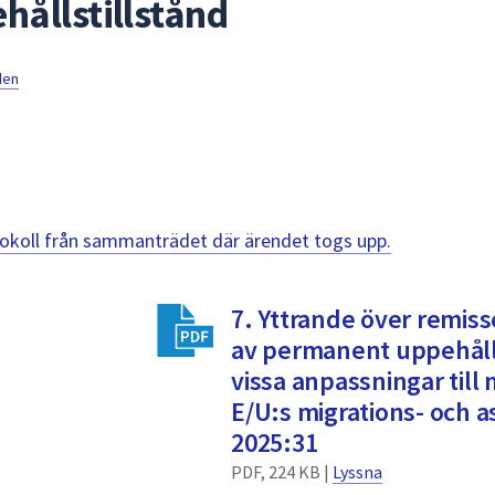
ållstillstånd
den
otokoll från sammanträdet där ärendet togs upp.
7. Yttrande över remis
av permanent uppehålls
vissa anpassningar till 
E/U:s migrations- och 
2025:31
PDF, 224 KB |
Lyssna