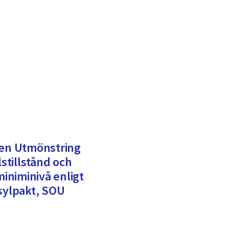
sen Utmönstring
tillstånd och
miniminivå enligt
asylpakt, SOU