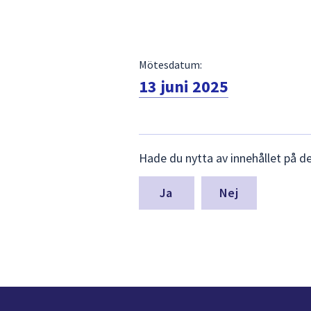
Mötesdatum:
13 juni 2025
Lämna
Hade du nytta av innehållet på d
synpunkter
för
denna
Nej
sida