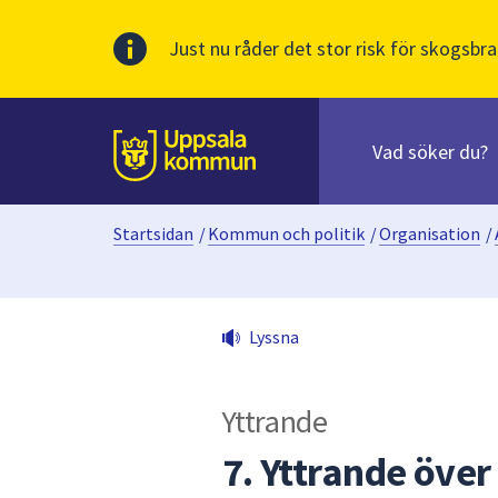
Just nu råder det stor risk för skogsbra
Sök
efter
huvudinnehåll
innehåll
Till sidans
på
webbplatsen.
Startsidan
/
Kommun och politik
/
Organisation
/
När
du
börjar
skriva
Lyssna
i
sökfältet
kommer
Yttrande
sökförslag
att
7. Yttrande öve
presenteras