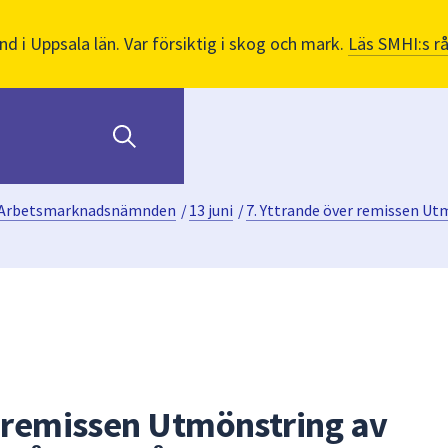
nd i Uppsala län. Var försiktig i skog och mark.
Läs SMHI:s r
Arbetsmarknadsnämnden
/
13 juni
/
7. Yttrande över remissen Ut
r remissen Utmönstring av