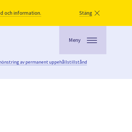
åd och information.
Stäng
Meny
mönstring av permanent uppehållstillstånd