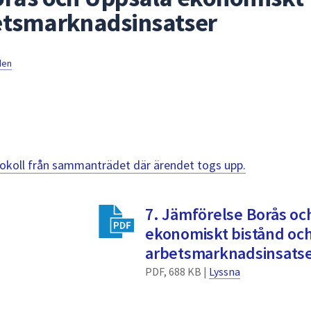
etsmarknadsinsatser
den
otokoll från sammanträdet där ärendet togs upp.
7. Jämförelse Borås oc
ekonomiskt bistånd oc
arbetsmarknadsinsats
PDF, 688 KB |
Lyssna