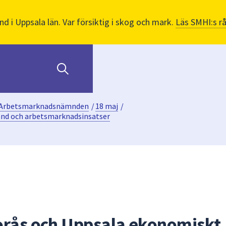
nd i Uppsala län. Var försiktig i skog och mark.
Läs SMHI:s r
Arbetsmarknadsnämnden
/
18 maj
/
ånd och arbetsmarknadsinsatser
orås och Uppsala ekonomiskt