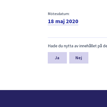
Mötesdatum:
18 maj 2020
Lämna
Hade du nytta av innehållet på d
synpunkter
för
denna
Nej
sida