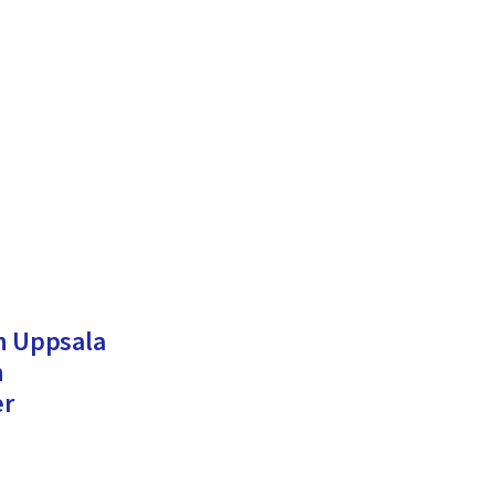
h Uppsala
h
er