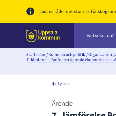
Just nu råder det stor risk för skogsbra
Sök
efter
huvudinnehåll
innehåll
Till sidans
på
webbplatsen.
Startsidan
/
Kommun och politik
/
Organisation
/
När
7. Jämförelse Borås och Uppsala ekonomiskt bist
du
börjar
skriva
i
Lyssna
sökfältet
kommer
sökförslag
Ärende
att
7. Jämförelse B
presenteras