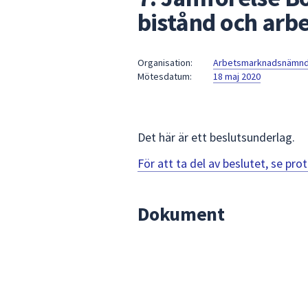
under
bistånd och arb
fältet.
Använd
piltangenterna
Organisation:
Arbetsmarknadsnämn
för
Mötesdatum:
18 maj 2020
att
navigera
mellan
Det här är ett beslutsunderlag.
sökförslagen
och
För att ta del av beslutet, se pr
enter
för
att
Dokument
välja
något
av
dem.