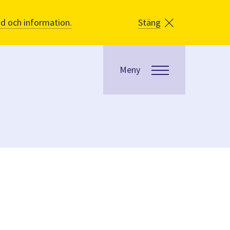
åd och information.
Stäng
Meny