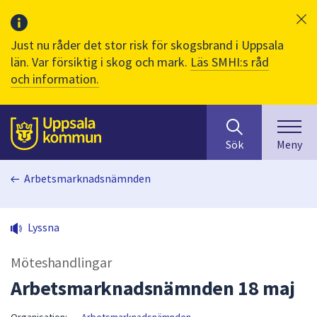
Just nu råder det stor risk för skogsbrand i Uppsala
län. Var försiktig i skog och mark.
Läs SMHI:s råd
och information.
Sök
huvudinnehåll
efter
Till sidans
Sök
Meny
innehåll
på
Arbetsmarknadsnämnden
webbplatsen.
När
du
Lyssna
börjar
skriva
Möteshandlingar
i
sökfältet
Arbetsmarknadsnämnden 18 maj
kommer
sökförslag