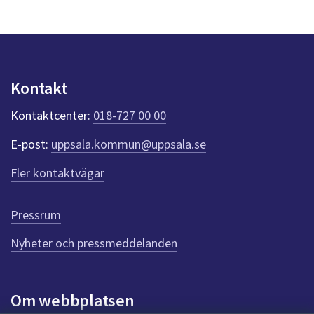
a
s
y
n
p
u
Kontakt
n
k
Kontaktcenter:
018-727 00 00
t
e
E-post:
uppsala.kommun@uppsala.se
r
f
Fler kontaktvägar
ö
r
d
Pressrum
e
n
Nyheter och pressmeddelanden
n
a
s
i
Om webbplatsen
d