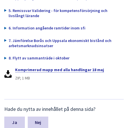
dem.
5. Remissvar Validering - för kompetensförsörjning och
livslångt lärande
6. Information angående ramtider inom sfi
7. Jämförelse Borås och Uppsala ekonomiskt bistånd och
arbetsmarknadsinsatser
8. Flytt av sammanträde i oktober
Komprimerad mapp med alla handlingar 18 maj
ZIP, 1 MB
L
Hade du nytta av innehållet på denna sida?
ä
m
n
Nej