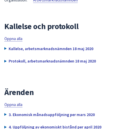
Organisation:
Arbetsmarknadsnämnden
att
presenteras
under
Kallelse och protokoll
fältet.
Använd
Öppna alla
piltangenterna
för
Kallelse, arbetsmarknadsnämnden 18 maj 2020
att
navigera
Protokoll, arbetsmarknadsnämnden 18 maj 2020
mellan
sökförslagen
och
enter
Ärenden
för
att
Öppna alla
välja
3. Ekonomisk månadsuppföljning per mars 2020
något
av
4. Uppföljning av ekonomiskt bistånd per april 2020