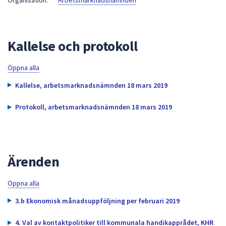
Organisation:
Arbetsmarknadsnämnden
att
presenteras
under
Kallelse och protokoll
fältet.
Använd
Öppna alla
piltangenterna
för
Kallelse, arbetsmarknadsnämnden 18 mars 2019
att
navigera
Protokoll, arbetsmarknadsnämnden 18 mars 2019
mellan
sökförslagen
och
enter
Ärenden
för
att
Öppna alla
välja
3.b Ekonomisk månadsuppföljning per februari 2019
något
av
4. Val av kontaktpolitiker till kommunala handikapprådet, KHR