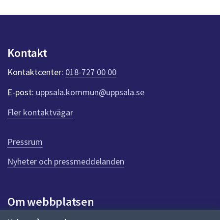
s
y
n
p
u
Kontakt
n
k
Kontaktcenter:
018-727 00 00
t
e
E-post:
uppsala.kommun@uppsala.se
r
f
Fler kontaktvägar
ö
r
d
Pressrum
e
n
Nyheter och pressmeddelanden
n
a
s
i
Om webbplatsen
d
a