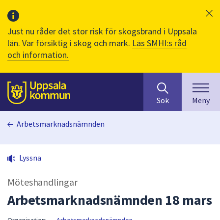
Just nu råder det stor risk för skogsbrand i Uppsala
län. Var försiktig i skog och mark.
Läs SMHI:s råd
och information.
Sök
huvudinnehåll
efter
Till sidans
Sök
Meny
innehåll
på
Arbetsmarknadsnämnden
webbplatsen.
När
du
Lyssna
börjar
skriva
Möteshandlingar
i
sökfältet
Arbetsmarknadsnämnden 18 mars
kommer
sökförslag