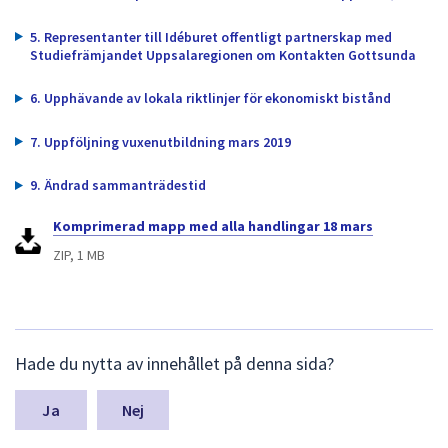
dem.
5. Representanter till Idéburet offentligt partnerskap med
Studiefrämjandet Uppsalaregionen om Kontakten Gottsunda
6. Upphävande av lokala riktlinjer för ekonomiskt bistånd
7. Uppföljning vuxenutbildning mars 2019
9. Ändrad sammanträdestid
Komprimerad mapp med alla handlingar 18 mars
ZIP, 1 MB
L
Hade du nytta av innehållet på denna sida?
ä
m
n
Nej
a