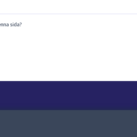
enna sida?
Om webbplatsen
Om webbplatsen