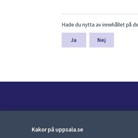
Lämna
Hade du nytta av innehållet på d
synpunkter
för
denna
Nej
sida
Kontakt
Kontaktcenter:
018-727 00 00
Kakor på uppsala.se