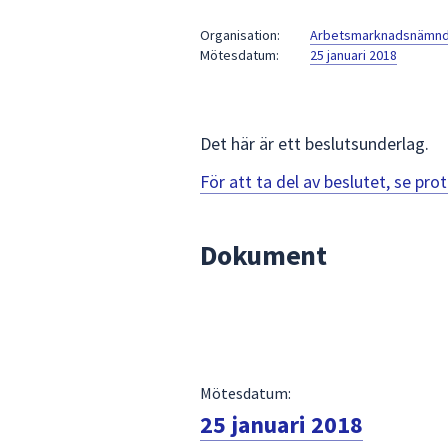
under
fältet.
Organisation:
Arbetsmarknadsnämn
Mötesdatum:
25 januari 2018
Använd
piltangenterna
för
att
Det här är ett beslutsunderlag.
navigera
mellan
För att ta del av beslutet, se pr
sökförslagen
och
Dokument
enter
för
att
välja
något
av
Mötesdatum:
dem.
25 januari 2018