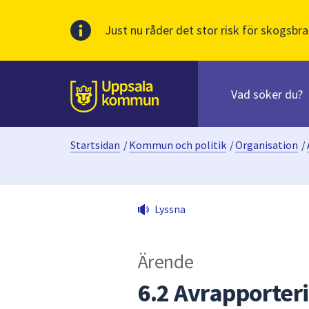
Just nu råder det stor risk för skogsbra
Sök
efter
huvudinnehåll
innehåll
Till sidans
på
webbplatsen.
Startsidan
/
Kommun och politik
/
Organisation
/
När
du
börjar
skriva
Lyssna
i
sökfältet
kommer
Ärende
sökförslag
att
6.2 Avrapporteri
presenteras