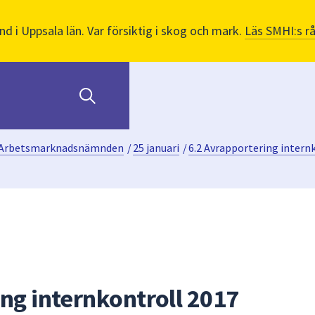
nd i Uppsala län. Var försiktig i skog och mark.
Läs SMHI:s r
Arbetsmarknadsnämnden
/
25 januari
/
6.2 Avrapportering intern
ng internkontroll 2017