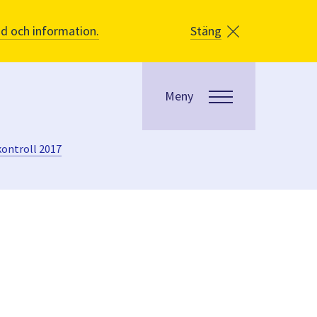
åd och information.
Stäng
Meny
kontroll 2017