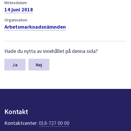
dem.
Mötesdatum:
14 juni 2018
Organisation:
Arbetsmarknadsnämnden
L
Hade du nytta av innehållet på denna sida?
ä
m
n
Nej
a
s
y
n
p
u
n
Kontakt
k
t
Kontaktcenter:
018-727 00 00
e