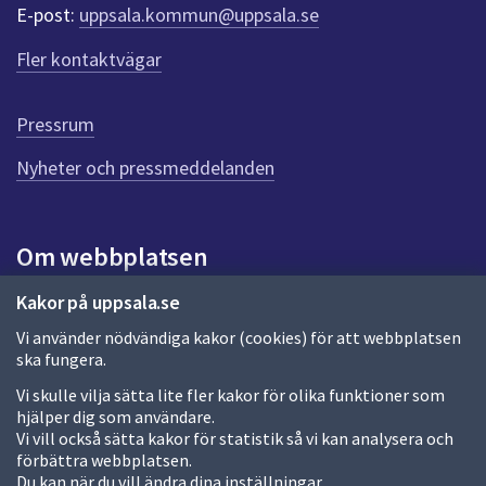
r
E-post:
uppsala.kommun@uppsala.se
f
ö
Fler kontaktvägar
r
d
e
Pressrum
n
n
Nyheter och pressmeddelanden
a
s
i
Om webbplatsen
d
a
Om webbplatsen
Kakor på uppsala.se
Vi använder nödvändiga kakor (cookies) för att webbplatsen
Allmänna handlingar och diarium
ska fungera.
Behandling av personuppgifter
Vi skulle vilja sätta lite fler kakor för olika funktioner som
hjälper dig som användare.
Kakor
Vi vill också sätta kakor för statistik så vi kan analysera och
förbättra webbplatsen.
Språk (other languages)
Du kan när du vill ändra dina inställningar.