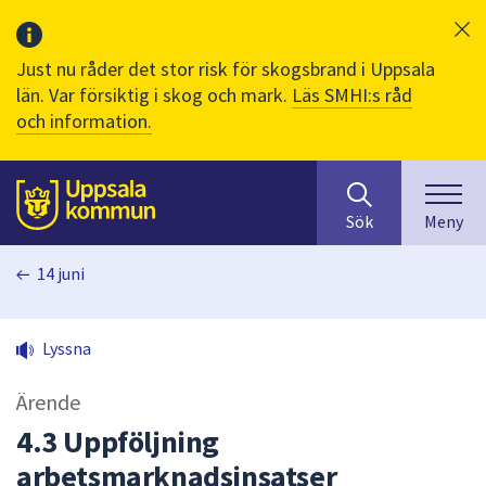
Just nu råder det stor risk för skogsbrand i Uppsala
län. Var försiktig i skog och mark.
Läs SMHI:s råd
och information.
Sök
huvudinnehåll
efter
Till sidans
Sök
Meny
innehåll
på
14 juni
webbplatsen.
När
du
Lyssna
börjar
skriva
Ärende
i
sökfältet
4.3 Uppföljning
kommer
arbetsmarknadsinsatser
sökförslag