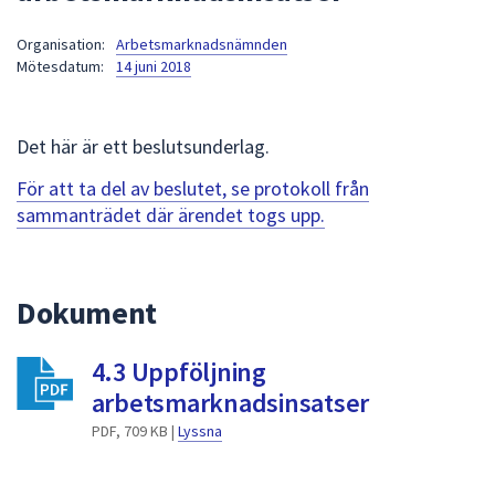
att
Organisation:
Arbetsmarknadsnämnden
presenteras
Mötesdatum:
14 juni 2018
under
fältet.
Använd
Det här är ett beslutsunderlag.
piltangenterna
för
För att ta del av beslutet, se protokoll från
att
sammanträdet där ärendet togs upp.
navigera
mellan
sökförslagen
Dokument
och
enter
4.3 Uppföljning
för
att
arbetsmarknadsinsatser
välja
PDF, 709 KB |
Lyssna
något
av