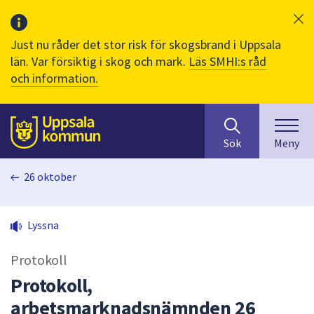
Just nu råder det stor risk för skogsbrand i Uppsala
län. Var försiktig i skog och mark.
Läs SMHI:s råd
och information.
Sök
huvudinnehåll
efter
Till sidans
Sök
Meny
innehåll
på
26 oktober
webbplatsen.
När
du
Lyssna
börjar
skriva
Protokoll
i
sökfältet
Protokoll,
kommer
arbetsmarknadsnämnden 26
sökförslag