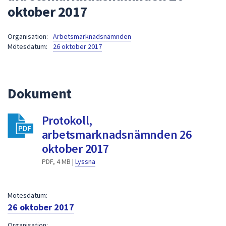
oktober 2017
att
presenteras
under
Organisation:
Arbetsmarknadsnämnden
Mötesdatum:
26 oktober 2017
fältet.
Använd
piltangenterna
för
Dokument
att
navigera
Protokoll,
mellan
arbetsmarknadsnämnden 26
sökförslagen
och
oktober 2017
enter
PDF, 4 MB |
Lyssna
för
att
välja
Mötesdatum:
något
26 oktober 2017
av
Organisation: