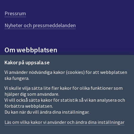
d
e
Pressrum
n
n
Nyheter och pressmeddelanden
a
s
i
Om webbplatsen
d
a
Om webbplatsen
Kakor på uppsala.se
Vi använder nödvändiga kakor (cookies) för att webbplatsen
Allmänna handlingar och diarium
ska fungera.
Behandling av personuppgifter
Vi skulle vilja sätta lite fler kakor för olika funktioner som
hjälper dig som användare.
Kakor
Vi vill också sätta kakor för statistik så vi kan analysera och
förbättra webbplatsen.
Språk (other languages)
Du kan när du vill ändra dina inställningar.
Tillgänglighetsredogörelse
Läs om vilka kakor vi använder och ändra dina inställningar