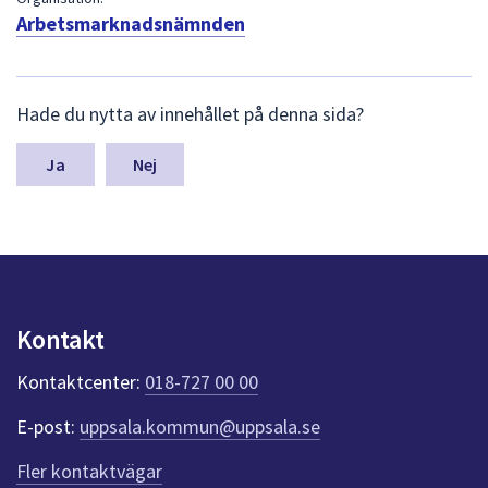
dem.
Arbetsmarknadsnämnden
L
Hade du nytta av innehållet på denna sida?
ä
m
n
Nej
a
s
y
n
p
u
n
Kontakt
k
t
Kontaktcenter:
018-727 00 00
e
r
E-post:
uppsala.kommun@uppsala.se
f
ö
Fler kontaktvägar
r