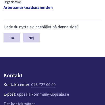
dem.
Organisation:
Arbetsmarknadsnämnden
L
Hade du nytta av innehållet på denna sida?
ä
m
n
Nej
a
s
y
n
p
u
n
Kontakt
k
t
Kontaktcenter:
018-727 00 00
e
r
E-post:
uppsala.kommun@uppsala.se
f
ö
Fler kontaktvägar