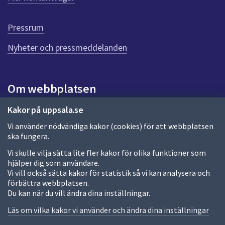
r
d
e
Pressrum
n
n
Nyheter och pressmeddelanden
a
s
i
Om webbplatsen
d
a
Om webbplatsen
Kakor på uppsala.se
Vi använder nödvändiga kakor (cookies) för att webbplatsen
Allmänna handlingar och diarium
ska fungera.
Behandling av personuppgifter
Vi skulle vilja sätta lite fler kakor för olika funktioner som
hjälper dig som användare.
Kakor
Vi vill också sätta kakor för statistik så vi kan analysera och
förbättra webbplatsen.
Språk (other languages)
Du kan när du vill ändra dina inställningar.
Tillgänglighetsredogörelse
Läs om vilka kakor vi använder och ändra dina inställningar