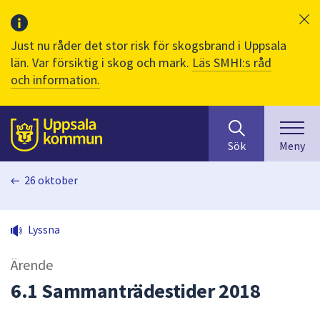
Just nu råder det stor risk för skogsbrand i Uppsala
län. Var försiktig i skog och mark.
Läs SMHI:s råd
och information.
Sök
huvudinnehåll
efter
Till sidans
Sök
Meny
innehåll
på
26 oktober
webbplatsen.
När
du
Lyssna
börjar
skriva
Ärende
i
sökfältet
6.1 Sammanträdestider 2018
kommer
sökförslag