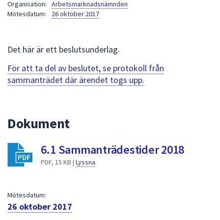
Organisation:
Arbetsmarknadsnämnden
att
Mötesdatum:
26 oktober 2017
presenteras
under
fältet.
Det här är ett beslutsunderlag.
Använd
För att ta del av beslutet, se protokoll från
piltangenterna
sammanträdet där ärendet togs upp.
för
att
navigera
mellan
Dokument
sökförslagen
och
6.1 Sammanträdestider 2018
enter
PDF, 15 KB |
Lyssna
för
att
välja
Mötesdatum:
något
26 oktober 2017
av